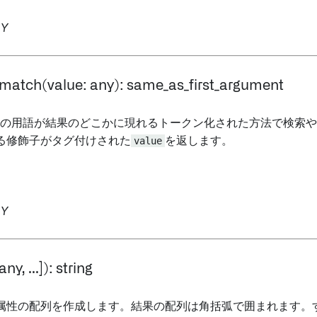
Y
match(value: any): same_as_first_argument
つの用語が結果のどこかに現れるトークン化された方法で検索
る修飾子がタグ付けされた
value
を返します。
Y
ny, ...]): string
属性の配列を作成します。結果の配列は角括弧で囲まれます。