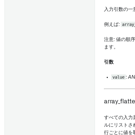
結合
入力引数の一
フィルター処理する
Null とエラー処理
例えば:
array
数値演算
注意: 値の順
数値の比較
ます。
文字列操作
文字列の比較
引数
時間操作
value
:
AN
時間の比較
ブール演算
ブール値の比較
array_flatte
配列操作
範囲操作
すべての入力
ルにリストさ
Time series 操作
行ごとに値を