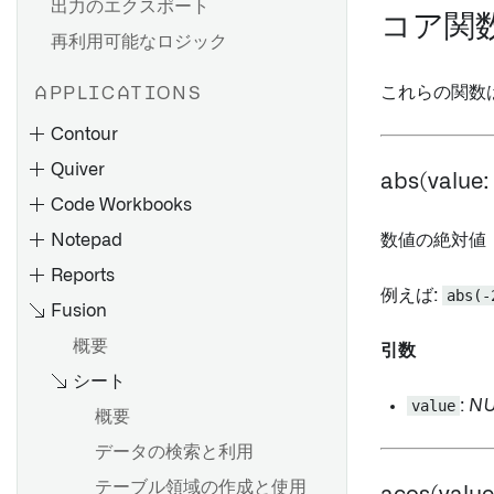
出力のエクスポート
コア関
再利用可能なロジック
これらの関数は
APPLICATIONS
Contour
Quiver
abs(value
Code Workbooks
Notepad
数値の絶対値
Reports
例えば:
abs(-
Fusion
概要
パスを作成する
引数
シート
分析をパラメータ化する
概要
レガシーなFoundryレポート
をContourまたはNotepadに
value
:
N
集約データへの切り替え
データモデル
概要
変換する
分析の共有と共同作業
分析ツールバーの使用
概要
データの検索と利用
レポートのタイトルの追加・
結果を共有する
キャンバスモードの使用
言語
テーブル領域の作成と使用
変更