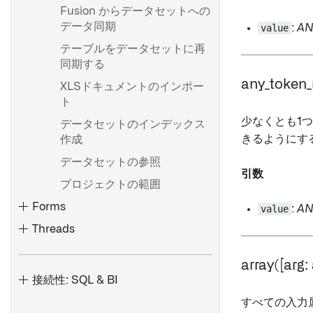
複数のパラメーターを統合す
ンを変更する
Fusion からデータセットへの
ドキュメントの埋め込み
る
概要
データ同期
value
:
AN
プロジェクト参照
概要
テンプレートからドキュメン
パラメーターをウィジェット
はじめに
テーブルをデータセットに再
Contour のロジックを
オブジェクトセットのインポ
トを生成およびエクスポート
タイトルの接頭辞として使用
同期する
Pipeline Builder にエクスポ
ートとエクスポート
マルチノードテンプレート
する
する
any_token_
ートする
XLSドキュメントのインポー
オブジェクトセットのフィル
提案されるテンプレート
既存の Notepad ドキュメント
ト
タリング
をエクスポートする
レポートを他の人と共有する
少なくとも1
データセットのインデックス
概要
リンクされたオブジェクトの
概要
きるようにす
作成
レポートでの協力作業
インポート
LIKE を使った検索パターン
アンカーリンク
Code Workbook プロファイ
データセットの参照
PDF または PowerPoint への
オブジェクトセットの詳細探
引数
構文とサポートされている関
ル
リソースリンク
エクスポート
索
プロジェクトの範囲
数
解決済み環境の表示
現在の日付
レポートのテキストをマーク
Forms
オブジェクトを詳しく調べる
value
:
AN
配列関数
ダウンとしてコピーする
バッチビルドとインタラクテ
ためにチャートの選択を使う
ユーザーのメンション
Threads
latest_calendar_week
ィブビルド
ボードのデータを CSV にエク
LaTeX ウィジェット
スポートする
ウィンドウ関数
環境作成概要
array([arg: a
概要
Page break
Validators
接続性: SQL & BI
セッション履歴とセッション
オブジェクトセットから時系
画像
固定
トランスフォーム
すべての入力
分析の最適化
列データを作成する
テーブル