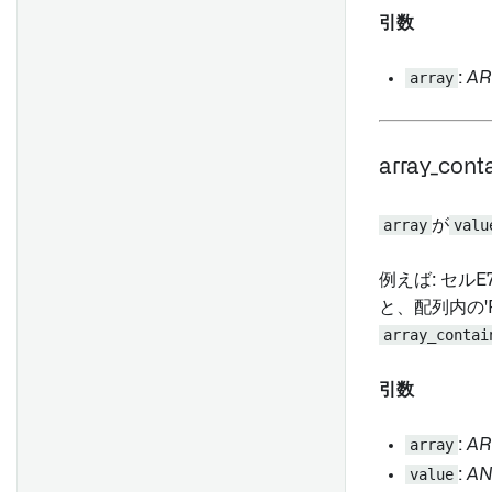
する
セットアップ
引数
コードリポジトリへのエクス
レスポンスのレビューと編集
Object View に埋め込む
ポート
はじめに
他の Foundry アプリケーショ
array
:
AR
Carbon ワークスペースに追
隠しコードリポジトリ
ンとの統合
加する
よくある質問
Marketplace製品にQuiverダ
概要
array_conta
ッシュボードを追加する [ベー
タ]
サーバー設定
array
が
valu
テンプレートをダッシュボー
はじめに
ドに変換する
例えば: セルE7に
と、配列内の'
概要
array_contai
ビジュアル関数の作成と使用
引数
オブジェクトカード
array
:
AR
データセットのRIDまたはフ
Time series cards
value
:
AN
ァイルパスの特定