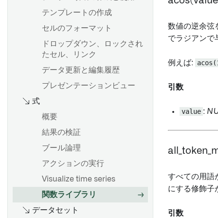
acos(valu
ウィジェットの埋め込み
グラフモードの使用
入力と出力
テンプレートの作成
コンテンツの追加
ウィジェットデータのロック
数値の逆余弦
概要
設定の構成
コンソール
セルのフォーマット
Foundry の他のアプリケーシ
バージョン履歴
でラジアンで
ョンからコンテンツを追加す
ボードを追加する
分析を保存し、共有する
グローバルコード
ドロップダウン、ロックされ
ドキュメントのアウトライン
る
たセル、リンク
データのフィルター処理
ノードの複製
例えば:
acos(
PDFにエクスポート
ウィジェットの並べ替え
データ更新と編集履歴
データ型
概要
プロダクションへの移行
カスタム関数
幅と高さを変更する
プレゼンテーションビュー
引数
結果の確認
チャートの作成と設定
コンテンツの表示と非表示
式
Board descriptions
分析をパラメーター化する
概要
value
:
N
Notepad テンプレート
データの自動更新
概要
Map board
トランスフォームテーブルを
Plotly の使用方法
テンプレートを作成する
レポートの複製
使用したバッチデータ変換
結果の検証
ビジュアライゼーションを提
テンプレート入力を追加
数式を使う
示する
ブール論理
all_token_
概要
ウィジェットへの入力の接続
概要
カードの索引
非構造化ファイルへのアクセ
アクションの実行
はじめに
ス
テンプレートを公開する
パラメーターを追加
すべての用語
変換テーブル変換の目次
Visualize time series
にする修飾子
Spark
パラメーターを変更する
数式構文
関数ライブラリ
データセットとして保存
トランスフォームFAQ
オブジェクトにリンクされた
提案される値を表示する
データセット
Vega Plot
引数
入力データセットのバージョ
ドキュメントを表示する