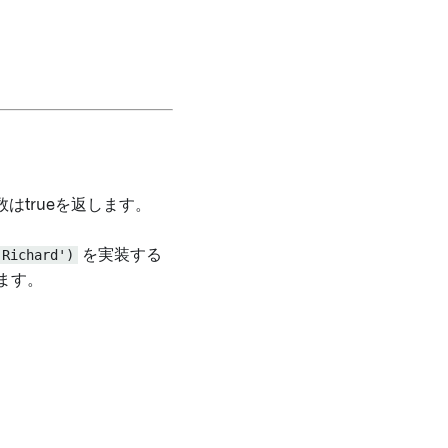
trueを返します。
'Richard')
を実装する
します。