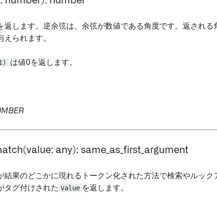
e: number): number
を返します。逆余弦は、余弦が数値である角度です。返される
与えられます。
1)
は値0を返します。
UMBER
match(value: any): same_as_first_argument
が結果のどこかに現れるトークン化された方法で検索やルック
がタグ付けされた
value
を返します。