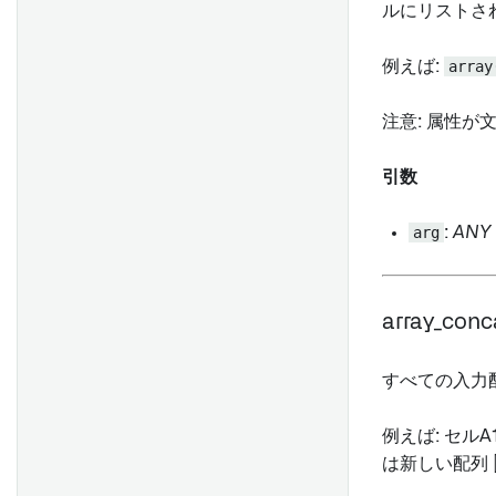
トラブルシューティングガイ
多重性
ルにリストさ
Contour の非決定性
time seriesの可視化
ド
オブジェクトプロパティ
パーミッション
Contour のタイムゾーン
time series をトランスフォー
例えば:
array
オブジェクトカード
ムする
概要
概要
Object media preview
フォームを作成する
time series 集計
注意: 属性
セットアップ
Contour でのコンピュート使
はじめに
Contour chart
用量
シート
時間と値の範囲
はじめに
ブランチのマージ
Code Workbook チャート
引数
シンプルなフィールド
時系列予測
よくある質問
インポートしたデータセット
Quiver チャート
データバックドフィールド
arg
:
ANY
のブランチを選択する
Quiver ダッシュボード
フィールドの自動入力
概要
概要
Map
添付ファイルフィールド
ダッシュボードの作成
セットアップ
オプションでデータを永続化
Value embed
array_concat
コードエディタ
ダッシュボードの公開と共有
する
はじめに
関数
主キーの生成
分析内でダッシュボードを使
プロジェクトの参照
Tableau Serverの設定
すべての入力
セクションジェネレータ
用する
Tableau OAuth設定
テーブル行ジェネレーター
Workshop モジュールに埋め
通知を受け取る
比較: Code Repositories vs.
例えば: セルA1
込む
条件付きセクション
Code Workspaces vs. Code
は新しい配列 [1
フォームを他のユーザーと共
概要
Notepad ドキュメントに追加
Workbook
有する