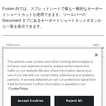
Fusion 内では、スプレッドシートで最も一般的なキーボー
ドショートカットも使用できます。ツールバーの
Document タブにあるキーボードショートカットボタンか
ら一覧を表示できます。
PREVIOUS
NEXT
←
→
概要
データの検索と利用
This website uses cookies and other tracking technologies to
© 2026 Palantir Technologies Inc. All rights
enhance user experience and to analyze performance and
reserved.
traffic on our website. We also share information about your
use of our site with our social media, advertising and analytics
Cookies Statement ↗
partners. If we have detected an opt-out preference signal then
Privacy Statement ↗
it will be honored. Further information is available in our
Terms of Use ↗
Cookie Policy
Do Not Sell or Share My Personal Information
Accept Cookies
Reject All