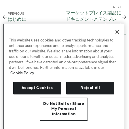
NEXT
マーケットプレイス製品に
PREVIOUS
←
→
はじめに
ドキュメントとテンプレー
トを追加する [ベータ]
This website uses cookies and other tracking technologies to
© 2026 Palantir Technologies Inc. All rights
enhance user experience and to analyze performance and
reserved.
traffic on our website. We also share information about your
use of our site with our social media, advertising and analytics
Cookies Statement ↗
partners. If we have detected an opt-out preference signal then
Privacy Statement ↗
it will be honored. Further information is available in our
Terms of Use ↗
Cookie Policy
Do Not Sell or Share My Personal Information
Accept Cookies
Reject All
Do Not Sell or Share
APIリファレンス ↗
My Personal
Information
Send feedback