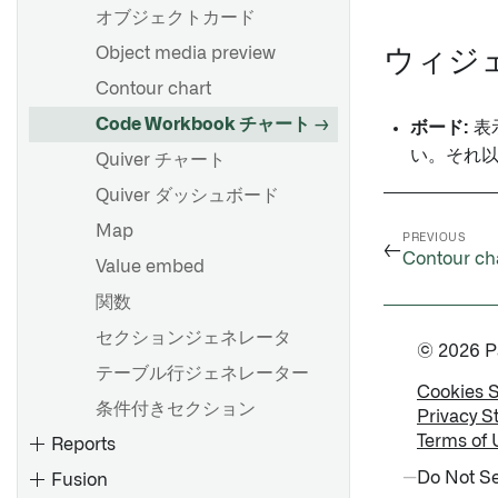
Contour のタイムゾーン
time series をトランスフォー
オブジェクトカード
ムする
概要
Object media preview
ウィジ
time series 集計
Contour でのコンピュート使
はじめに
Contour chart
用量
時間と値の範囲
ブランチのマージ
Code Workbook チャート
ボード:
表
時系列予測
い。それ
インポートしたデータセット
Quiver チャート
のブランチを選択する
Quiver ダッシュボード
概要
Map
PREVIOUS
ダッシュボードの作成
←
オプションでデータを永続化
Contour ch
Value embed
ダッシュボードの公開と共有
する
関数
分析内でダッシュボードを使
プロジェクトの参照
セクションジェネレータ
用する
© 2026 Pal
テーブル行ジェネレーター
Workshop モジュールに埋め
比較: Code Repositories vs.
Cookies 
込む
条件付きセクション
Code Workspaces vs. Code
Privacy S
Notepad ドキュメントに追加
Workbook
Terms of 
Reports
する
コードリポジトリへのエクス
Do Not Se
Fusion
Object View に埋め込む
ポート