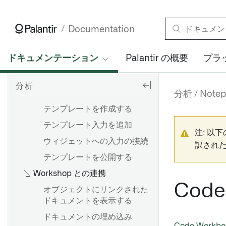
概要
設定の構成
コンソール
バージョン履歴
ボードを追加する
分析を保存し、共有する
グローバルコード
ドキュメントのアウトライン
Documentation
データのフィルター処理
ノードの複製
PDFにエクスポート
データ型
概要
プロダクションへの移行
ドキュメンテーション
Palantir の概要
プラ
カスタム関数
結果の確認
チャートの作成と設定
テンプレート
分析
Board descriptions
分析をパラメーター化する
概要
Notepad テンプレート
分析
Note
Map board
トランスフォームテーブルを
Plotly の使用方法
テンプレートを作成する
使用したバッチデータ変換
ビジュアライゼーションを提
テンプレート入力を追加
数式を使う
示する
注: 以
概要
ウィジェットへの入力の接続
訳され
カードの索引
非構造化ファイルへのアクセ
はじめに
ス
テンプレートを公開する
変換テーブル変換の目次
Workshop との連携
Spark
数式構文
データセットとして保存
Cod
トランスフォームFAQ
オブジェクトにリンクされた
Vega Plot
入力データセットのバージョ
ドキュメントを表示する
ンを変更する
ドキュメントの埋め込み
概要