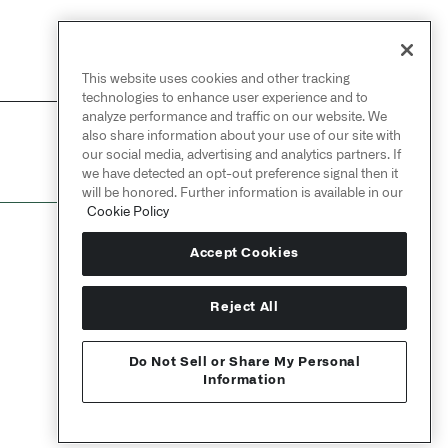
This website uses cookies and other tracking
technologies to enhance user experience and to
analyze performance and traffic on our website. We
also share information about your use of our site with
NEXT
→
our social media, advertising and analytics partners. If
Page break
we have detected an opt-out preference signal then it
will be honored. Further information is available in our
Cookie Policy
Accept Cookies
Reject All
Do Not Sell or Share My Personal
Information
Send feedback