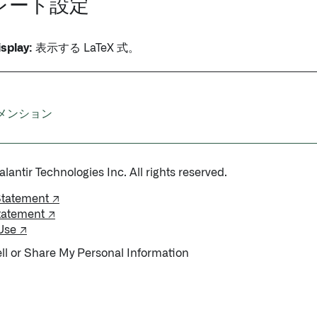
レート設定
isplay:
表示する LaTeX 式。
メンション
antir Technologies Inc. All rights reserved.
Statement ↗
tatement ↗
Use ↗
ll or Share My Personal Information