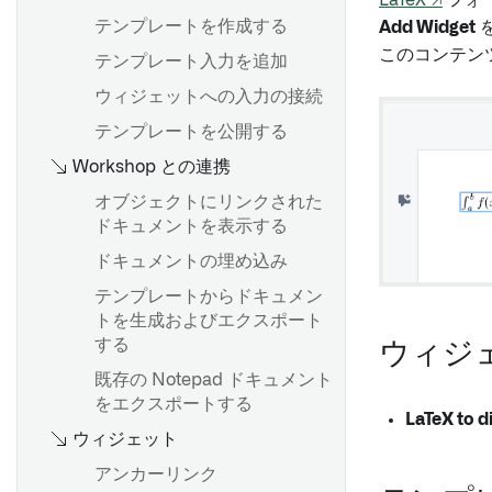
LaTeX ↗
フォ
Map board
トランスフォームテーブルを
Plotly の使用方法
テンプレートを作成する
Add Widget
使用したバッチデータ変換
ビジュアライゼーションを提
このコンテン
テンプレート入力を追加
数式を使う
示する
概要
ウィジェットへの入力の接続
カードの索引
非構造化ファイルへのアクセ
はじめに
ス
テンプレートを公開する
変換テーブル変換の目次
Workshop との連携
Spark
数式構文
データセットとして保存
トランスフォームFAQ
オブジェクトにリンクされた
Vega Plot
入力データセットのバージョ
ドキュメントを表示する
ンを変更する
ドキュメントの埋め込み
概要
プロジェクト参照
概要
テンプレートからドキュメン
はじめに
Contour のロジックを
オブジェクトセットのインポ
トを生成およびエクスポート
Pipeline Builder にエクスポ
ートとエクスポート
マルチノードテンプレート
する
ウィジ
ートする
オブジェクトセットのフィル
提案されるテンプレート
既存の Notepad ドキュメント
タリング
をエクスポートする
LaTeX to d
概要
リンクされたオブジェクトの
ウィジェット
概要
インポート
LIKE を使った検索パターン
アンカーリンク
Code Workbook プロファイ