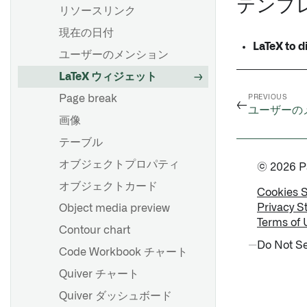
テンプ
オブジェクトセットの詳細探
構文とサポートされている関
ル
リソースリンク
索
数
解決済み環境の表示
現在の日付
オブジェクトを詳しく調べる
LaTeX to d
配列関数
バッチビルドとインタラクテ
ためにチャートの選択を使う
ユーザーのメンション
latest_calendar_week
ィブビルド
LaTeX ウィジェット
ウィンドウ関数
環境作成概要
概要
Page break
PREVIOUS
←
ユーザーの
セッション履歴とセッション
オブジェクトセットから時系
画像
固定
分析の最適化
列データを作成する
テーブル
トラブルシューティングガイ
Contour の非決定性
time seriesの可視化
ド
オブジェクトプロパティ
© 2026 Pal
Contour のタイムゾーン
time series をトランスフォー
オブジェクトカード
Cookies 
ムする
Privacy S
概要
Object media preview
time series 集計
Contour でのコンピュート使
Terms of 
はじめに
Contour chart
用量
時間と値の範囲
Do Not Se
ブランチのマージ
Code Workbook チャート
時系列予測
インポートしたデータセット
Quiver チャート
のブランチを選択する
Quiver ダッシュボード
概要