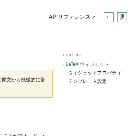
AB
APIリファレンス ↗
JP
XY
CONTENTS
LaTeX ウィジェット
ウィジェットプロパティ
の原文から機械的に翻
テンプレート設定