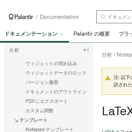
概要
はじめに
Documentation
Notepad の AIP 機能
パスを作成する
マーケットプレイス製品にドキ
分析をパラメータ化する
概要
ドキュメンテーション
Palantir の概要
プラ
ュメントとテンプレートを追加
集約データへの切り替え
データモデル
する [ベータ]
分析
分析の共有と共同作業
分析ツールバーの使用
概要
ドキュメント
分析
Note
結果を共有する
キャンバスモードの使用
言語
ウィジェットの埋め込み
グラフモードの使用
入力と出力
ウィジェットデータのロック
注: 以
概要
設定の構成
コンソール
バージョン履歴
訳され
ボードを追加する
分析を保存し、共有する
グローバルコード
ドキュメントのアウトライン
データのフィルター処理
ノードの複製
PDFにエクスポート
データ型
概要
プロダクションへの移行
LaT
カスタム関数
結果の確認
チャートの作成と設定
テンプレート
Board descriptions
分析をパラメーター化する
概要
Notepad テンプレート