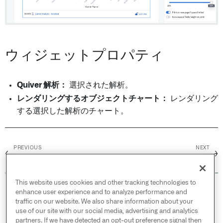
ウィジェットプロパティ
Quiver 解析：
選択された解析。
レンダリングするオブジェクトチャート：
レンダリング
する選択した解析のチャート。
PREVIOUS
NEXT
←
→
Code Workbook チャート
Quiver ダッシュボード
This website uses cookies and other tracking technologies to
© 2026 Palantir Technologies Inc. All rights
enhance user experience and to analyze performance and
reserved.
traffic on our website. We also share information about your
use of our site with our social media, advertising and analytics
Cookies Statement ↗
partners. If we have detected an opt-out preference signal then