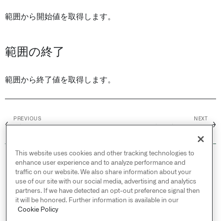
範囲から開始値を取得します。
範囲の終了
範囲から終了値を取得します。
PREVIOUS
NEXT
←
→
ブールカード
書き戻しカード
This website uses cookies and other tracking technologies to
© 2026 Palantir Technologies Inc. All rights
enhance user experience and to analyze performance and
reserved.
traffic on our website. We also share information about your
use of our site with our social media, advertising and analytics
Cookies Statement ↗
partners. If we have detected an opt-out preference signal then
Privacy Statement ↗
it will be honored. Further information is available in our
Terms of Use ↗
Cookie Policy