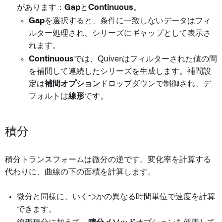
があります：
Gap
と
Continuous
。
Gap
を選択すると、条件に一致しないデータはフィ
ルター処理され、シリーズにギャップとして表示さ
れます。
Continuous
では、Quiverはフィルターされた値の間
を補間して連続したシリーズを生成します。補間設
定は
補間オプション
ドロップダウンで制御され、デ
フォルトは
線形
です。
積分
積分トランスフォームは微分の逆です。変化率を計算する
代わりに、曲線の下の面積を計算します。
微分と同様に、いくつかの異なる時間単位で速度を計算
できます。