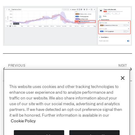
PREVIOUS
NEXT
←
→
オブジェクトカード
Event set cards
This website uses cookies and other tracking technologies to
© 2026 Palantir Technologies Inc. All rights
enhance user experience and to analyze performance and
reserved.
traffic on our website. We also share information about your
use of our site with our social media, advertising and analytics
Cookies Statement ↗
partners. If we have detected an opt-out preference signal then
Privacy Statement ↗
it will be honored. Further information is available in our
Terms of Use ↗
Cookie Policy
Do Not Sell or Share My Personal Information