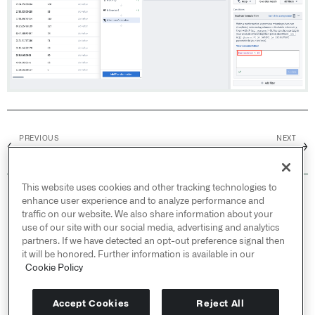
PREVIOUS
NEXT
←
→
結合
Null とエラー処理
This website uses cookies and other tracking technologies to
© 2026 Palantir Technologies Inc. All rights
enhance user experience and to analyze performance and
reserved.
traffic on our website. We also share information about your
use of our site with our social media, advertising and analytics
Cookies Statement ↗
partners. If we have detected an opt-out preference signal then
Privacy Statement ↗
it will be honored. Further information is available in our
Terms of Use ↗
Cookie Policy
Do Not Sell or Share My Personal Information
Accept Cookies
Reject All