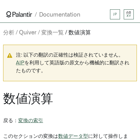
AB
Documentation
JP
XY
分析
Quiver
変換一覧
数値演算
注: 以下の翻訳の正確性は検証されていません。
AIP
を利用して英語版の原文から機械的に翻訳され
たものです。
数値演算
戻る：
変換の索引
このセクションの変換は
数値データ型
に対して操作しま