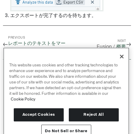
エクスポートが完了するのを待ちます。
PREVIOUS
NEXT
レポートのテキストをマー
←
→
Fusion /
概要
クダウンとしてコピーする
This website uses cookies and other tracking technologies to
© 2026 Palantir Technologies Inc. All rights
enhance user experience and to analyze performance and
reserved.
traffic on our website. We also share information about your
use of our site with our social media, advertising and analytics
Cookies Statement ↗
partners. If we have detected an opt-out preference signal then
Privacy Statement ↗
it will be honored. Further information is available in our
Terms of Use ↗
Cookie Policy
Do Not Sell or Share My Personal Information
Accept Cookies
Reject All
Do Not Sell or Share