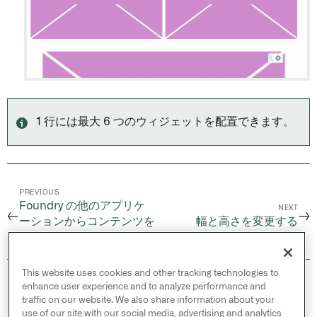
1 行には最大 6 つのウィジェットを配置できます。
PREVIOUS
Foundry の他のアプリケ
NEXT
←
→
ーションからコンテンツを
幅と高さを変更する
追加する
This website uses cookies and other tracking technologies to
© 2026 Palantir Technologies Inc. All rights
enhance user experience and to analyze performance and
reserved.
traffic on our website. We also share information about your
use of our site with our social media, advertising and analytics