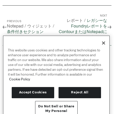
NEXT
レポート /
レガシーな
PREVIOUS
Notepad / ウィジェット /
Foundryレポートを
←
→
条件付きセクション
ContourまたはNotepadに
変換する
This website uses cookies and other tracking technologies to
© 2026 Palantir Technologies Inc. All rights
enhance user experience and to analyze performance and
reserved.
traffic on our website. We also share information about your
use of our site with our social media, advertising and analytics
Cookies Statement ↗
partners. If we have detected an opt-out preference signal then
Privacy Statement ↗
it will be honored. Further information is available in our
Terms of Use ↗
Cookie Policy
Do Not Sell or Share My Personal Information
Accept Cookies
Reject All
Do Not Sell or Share
APIリファレンス ↗
My Personal