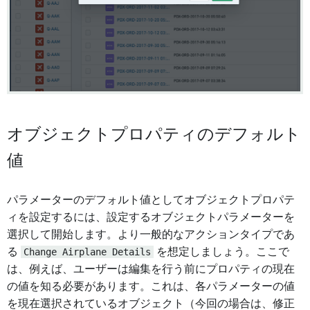
オブジェクトプロパティのデフォルト
値
パラメーターのデフォルト値としてオブジェクトプロパテ
ィを設定するには、設定するオブジェクトパラメーターを
選択して開始します。より一般的なアクションタイプであ
る
Change Airplane Details
を想定しましょう。ここで
は、例えば、ユーザーは編集を行う前にプロパティの現在
の値を知る必要があります。これは、各パラメーターの値
を現在選択されているオブジェクト（今回の場合は、修正