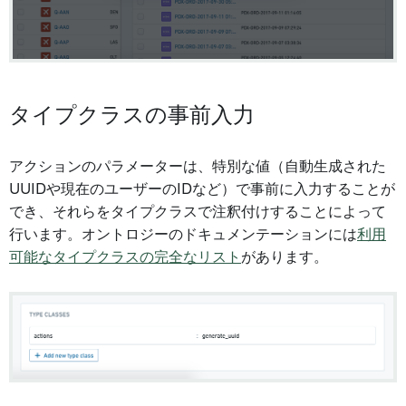
タイプクラスの事前入力
アクションのパラメーターは、特別な値（自動生成された
UUIDや現在のユーザーのIDなど）で事前に入力することが
でき、それらをタイプクラスで注釈付けすることによって
行います。オントロジーのドキュメンテーションには
利用
可能なタイプクラスの完全なリスト
があります。