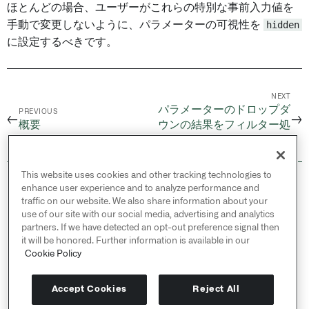
ほとんどの場合、ユーザーがこれらの特別な事前入力値を
手動で変更しないように、パラメーターの可視性を
hidden
に設定するべきです。
NEXT
パラメーターのドロップダ
PREVIOUS
←
→
概要
ウンの結果をフィルター処
理する
This website uses cookies and other tracking technologies to
© 2026 Palantir Technologies Inc. All rights
enhance user experience and to analyze performance and
reserved.
traffic on our website. We also share information about your
use of our site with our social media, advertising and analytics
Cookies Statement ↗
partners. If we have detected an opt-out preference signal then
Privacy Statement ↗
it will be honored. Further information is available in our
Terms of Use ↗
Cookie Policy
Do Not Sell or Share My Personal Information
Accept Cookies
Reject All