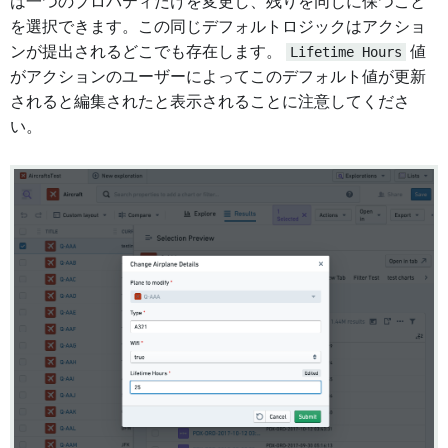
は一つのプロパティだけを変更し、残りを同じに保つこと
を選択できます。この同じデフォルトロジックはアクショ
ンが提出されるどこでも存在します。
Lifetime Hours
値
がアクションのユーザーによってこのデフォルト値が更新
されると編集されたと表示されることに注意してくださ
い。