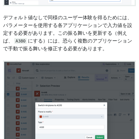
デフォルト値なしで同様のユーザー体験を得るためには、
パラメーターを使用する各アプリケーションで入力値を設
定する必要があります。この振る舞いを更新する（例え
ば、
A380
にする）には、恐らく複数のアプリケーション
で手動で振る舞いを修正する必要があります。