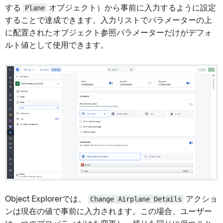
する
Plane
オブジェクト）から事前に入力するように設定
することで達成できます。入力リストでパラメーターの上
に配置されたオブジェクト参照パラメーターだけがデフォ
ルト値として使用できます。
Object Explorerでは、
Change Airplane Details
アクショ
ンは現在の値で事前に入力されます。この場合、ユーザー