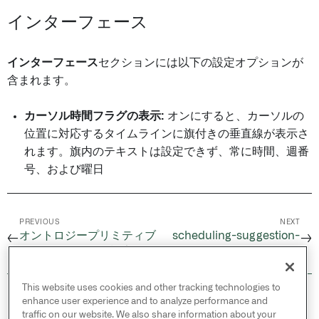
インターフェース
インターフェース
セクションには以下の設定オプションが
含まれます。
カーソル時間フラグの表示:
オンにすると、カーソルの
位置に対応するタイムラインに旗付きの垂直線が表示さ
れます。旗内のテキストは設定できず、常に時間、週番
号、および曜日
PREVIOUS
NEXT
オントロジープリミティブ
scheduling-suggestion-
←
→
とデータモデルの設定
functions.md
This website uses cookies and other tracking technologies to
© 2026 Palantir Technologies Inc. All rights
enhance user experience and to analyze performance and
reserved.
traffic on our website. We also share information about your