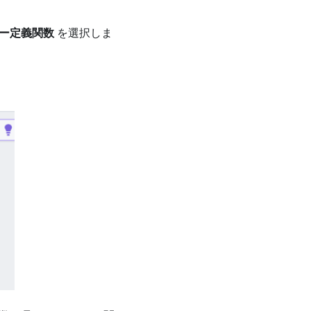
ー定義関数
を選択しま