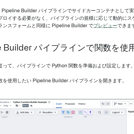
数は Pipeline Builder パイプラインでサイドカーコンテナ
プロイする必要がなく、パイプラインの規模に応じて動的にス
スフォームと同様に Pipeline Builder で
プレビュー
できま
ine Builder パイプラインで関数を
って、パイプラインで Python 関数を準備および設定します
関数を使用したい Pipeline Builder パイプラインを開きます。