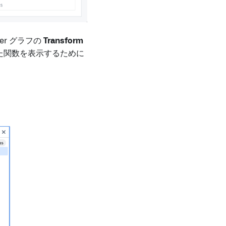
der グラフの
Transform
した関数を表示するために