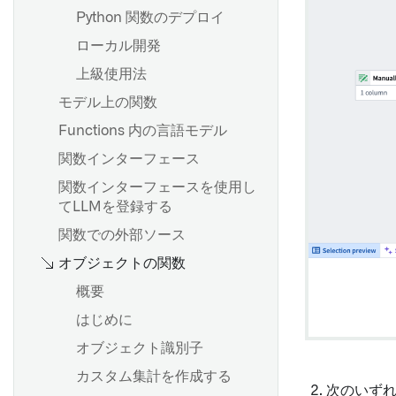
Python 関数のデプロイ
リンクタイプを編集する
ローカル開発
メタデータリファレンス
上級使用法
モデル上の関数
Functions 内の言語モデル
概要
関数インターフェース
値タイプの作成
関数インターフェースを使用し
てLLMを登録する
値タイプの使用
関数での外部ソース
Value type のバージョン
オブジェクトの関数
値タイプの権限
概要
値タイプ制約
はじめに
オブジェクト識別子
概要
カスタム集計を作成する
構造体プロパティタイプを作
次のいずれか