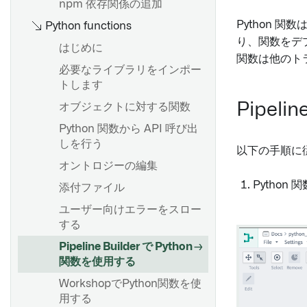
値のフォーマット
npm 依存関係の追加
オーバーライド
Python 関
Python functions
条件付き書式設定
り、関数をデ
メタデータリファレンス
はじめに
関数は他のトラン
編集専用プロパティ
必要なライブラリをインポー
概要
トします
必須プロパティ
はじめに
Pipel
オブジェクトに対する関数
Python 関数から API 呼び出
概要
概要
しを行う
以下の手順に従
共有プロパティの作成
通知
オントロジーの編集
共有プロパティの編集
Python 
通知の設定
添付ファイル
オブジェクトタイプで共有プ
Webhook
ユーザー向けエラーをスロー
ロパティを使用する
する
Webhook の設定
メタデータリファレンス
Pipeline Builder で Python
関数を使用する
概要
WorkshopでPython関数を使
用する
リンクタイプの作成