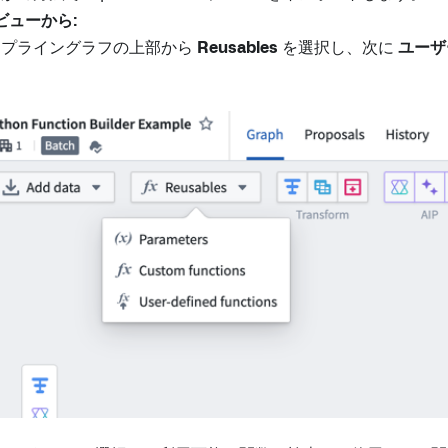
ビューから:
イプライングラフの上部から
Reusables
を選択し、次に
ユーザ
。