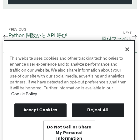
PREVIOUS
NEXT
Python 関数から API 呼び
←
→
添付ファイル
出しを行う
This website uses cookies and other tracking technologies to
© 2026 Palantir Technologies Inc. All rights
enhance user experience and to analyze performance and
reserved.
traffic on our website. We also share information about your
use of our site with our social media, advertising and analytics
Cookies Statement ↗
partners. If we have detected an opt-out preference signal then
Privacy Statement ↗
it will be honored. Further information is available in our
Terms of Use ↗
Cookie Policy
Do Not Sell or Share My Personal Information
Accept Cookies
Reject All
Do Not Sell or Share
APIリファレンス ↗
My Personal
Information