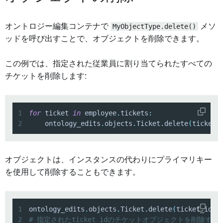
オントロジー編集コンテナで
MyObjectType.delete()
メソ
ッドを呼び出すことで、オブジェクトを削除できます。
この例では、指定された従業員に割り当てられたすべての
チケットを削除します:
1
for
 ticket 
in
 employee
.
tickets
:
2
    ontology_edits
.
objects
.
Ticket
.
delete
(
ticket
)
オブジェクトは、インスタンスの代わりにプライマリキー
を使用して削除することもできます。
1
ontology_edits
.
objects
.
Ticket
.
delete
(
ticket_id
)
2
# 指定されたticket_idのチケットオブジェクトを削除する