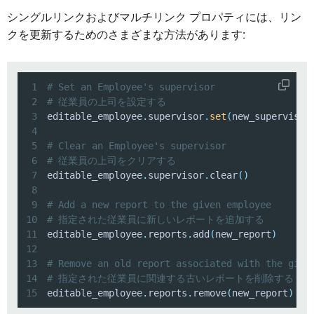
シングルリンクおよびマルチリンク プロパティには、リン
クを更新するためのさまざまな方法があります:
1
# Set an Employee's supervisor
2
# 従業員の上司を設定する
3
editable_employee
.
supervisor
.
set
(
new_supervisor
4
5
# Clear an Employee's supervisor
6
# 従業員の上司をクリアする
7
editable_employee
.
supervisor
.
clear
(
)
8
9
# Add a new report to the given employee
10
# 指定された従業員に新しいレポートを追加する
11
editable_employee
.
reports
.
add
(
new_report
)
12
13
# Remove an old report associated with the give
14
# 指定された従業員に関連する古いレポートを削除する
15
editable_employee
.
reports
.
remove
(
new_report
)