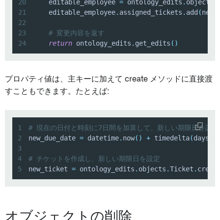
20
    editable_employee 
=
 ontology_edits
.
objects
.
21
    editable_employee
.
assigned_tickets
.
add
(
new_
22
23
# 変更内容を返す
24
return
 ontology_edits
.
get_edits
(
)
プロパティ値は、主キーに加えて create メソッドに直接渡
すこともできます。たとえば:
1
# 現在の日付と時刻に7日間を加算して、新しい期限日を設定
2
new_due_date 
=
 datetime
.
now
(
)
+
 timedelta
(
days
=
7
3
4
# チケットを作成し、新しい期限日を設定
5
new_ticket 
=
 ontology_edits
.
objects
.
Ticket
.
creat
オブジェクトの削除