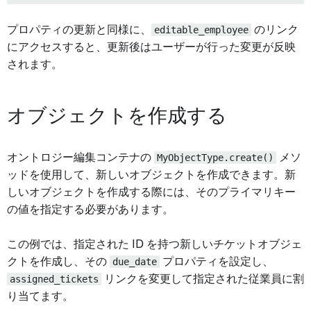
プロパティの更新と同様に、
editable_employee
のリンク
にアクセスすると、更新後はユーザーが行った変更が反映
されます。
オブジェクトを作成する
オントロジー編集コンテナの
MyObjectType.create()
メソ
ッドを使用して、新しいオブジェクトを作成できます。新
しいオブジェクトを作成する際には、そのプライマリキー
の値を指定する必要があります。
この例では、指定された ID を持つ新しいチケットオブジェ
クトを作成し、その
due_date
プロパティを設定し、
assigned_tickets
リンクを変更して指定された従業員に割
り当てます。