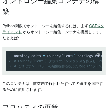
オントロジー編集コンテナの構
築
Python関数でオントロジーを編集するには、まず
OSDKク
ライアント
からオントロジー編集コンテナを構築します。
たとえば:
1
ontology_edits 
=
 FoundryClient
(
)
.
ontology
.
edits
(
2
# FoundryClient() クラスのインスタンスを作成し、ont
3
# これはオントロジーの編集操作を扱うためのメソッドであ
このコンテナは、関数内で行われたすべての編集を追跡す
るために使用されます。
プロパティの更新