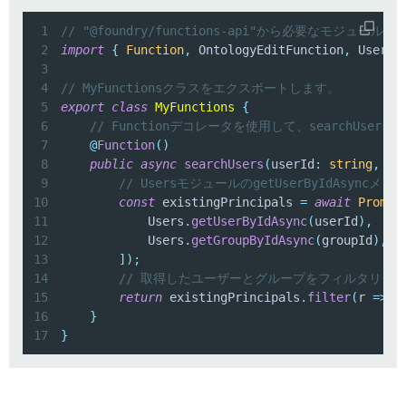
1
// "@foundry/functions-api"から必要なモジュー
2
import
{
Function
,
 OntologyEditFunction
,
 Users
,
3
4
// MyFunctionsクラスをエクスポートします。
5
export
class
MyFunctions
{
6
// Functionデコレータを使用して、searchUs
7
@
Function
(
)
8
public
async
searchUsers
(
userId
:
string
,
 gr
9
// UsersモジュールのgetUserByIdAsyn
10
const
 existingPrincipals 
=
await
Promis
11
            Users
.
getUserByIdAsync
(
userId
)
,
12
            Users
.
getGroupByIdAsync
(
groupId
)
,
13
]
)
;
14
// 取得したユーザーとグループをフィルタリングし
15
return
 existingPrincipals
.
filter
(
r 
=>
!
16
}
17
}