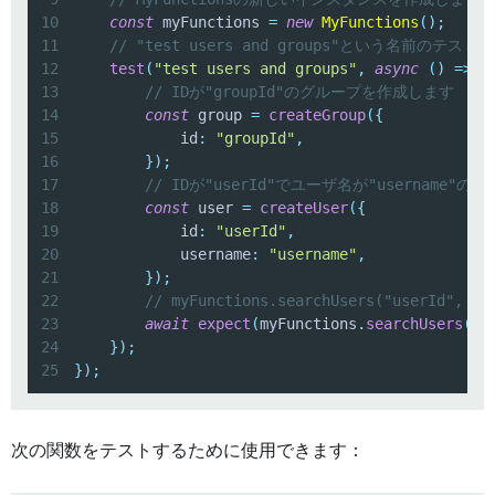
10
const
 myFunctions 
=
new
MyFunctions
(
)
;
11
// "test users and groups"という名前のテ
12
test
(
"test users and groups"
,
async
(
)
=>
{
13
// IDが"groupId"のグループを作成します
14
const
 group 
=
createGroup
(
{
15
            id
:
"groupId"
,
16
}
)
;
17
// IDが"userId"でユーザ名が"username
18
const
 user 
=
createUser
(
{
19
            id
:
"userId"
,
20
            username
:
"username"
,
21
}
)
;
22
// myFunctions.searchUsers("userId
23
await
expect
(
myFunctions
.
searchUsers
(
"u
24
}
)
;
25
}
)
;
次の関数をテストするために使用できます：