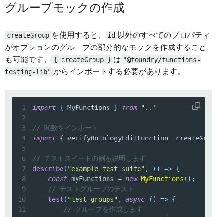
グループモックの作成
createGroup
を使用すると、
id
以外のすべてのプロパティ
がオプションのグループの部分的なモックを作成すること
も可能です。
{ createGroup }
は
"@foundry/functions-
testing-lib"
からインポートする必要があります。
1
import
{
 MyFunctions 
}
from
".."
2
3
// 関数をインポート
4
import
{
 verifyOntologyEditFunction
,
 createGrou
5
6
// テストスイートの例を説明します
7
describe
(
"example test suite"
,
(
)
=>
{
8
const
 myFunctions 
=
new
MyFunctions
(
)
;
9
// テストグループのテスト
10
test
(
"test groups"
,
async
(
)
=>
{
11
// グループを作成します