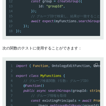
12
const
 group 
=
createGroup
(
{
13
            id
:
"groupId"
,
14
}
)
;
15
// グループIDで検索し、結果が一致することを
16
await
expect
(
myFunctions
.
searchGroups
(
"
17
}
)
;
18
}
)
;
次の関数のテストに使用することができます：
1
import
{
Function
,
 OntologyEditFunction
,
 Users
,
2
3
export
class
MyFunctions
{
4
// グループ検索関数 (引数: グループID)
5
@
Function
(
)
6
public
async
searchGroups
(
groupId
:
string
)
:
7
// グループ情報を取得
8
const
 existingPrincipals 
=
await
Promis
9
            Users
.
getGroupByIdAsync
(
groupId
)
,