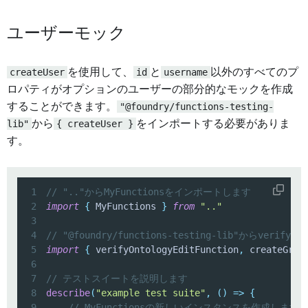
ユーザーモック
createUser
を使用して、
id
と
username
以外のすべてのプ
ロパティがオプションのユーザーの部分的なモックを作成
することができます。
"@foundry/functions-testing-
lib"
から
{ createUser }
をインポートする必要がありま
す。
1
// ".."からMyFunctionsをインポートします
2
import
{
 MyFunctions 
}
from
".."
3
4
// "@foundry/functions-testing-lib"からverify
5
import
{
 verifyOntologyEditFunction
,
 createGrou
6
7
// テストスイートを説明します
8
describe
(
"example test suite"
,
(
)
=>
{
9
// MyFunctionsの新しいインスタンスを作成します