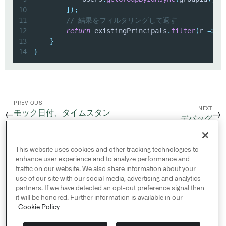
10
]
)
;
11
// 結果をフィルタリングして返す
12
return
 existingPrincipals
.
filter
(
r 
=>
!
13
}
14
}
PREVIOUS
NEXT
モック日付、タイムスタン
←
→
デバッグ
プ、および UUID
This website uses cookies and other tracking technologies to
© 2026 Palantir Technologies Inc. All rights
enhance user experience and to analyze performance and
reserved.
traffic on our website. We also share information about your
use of our site with our social media, advertising and analytics
Cookies Statement ↗
partners. If we have detected an opt-out preference signal then
Privacy Statement ↗
it will be honored. Further information is available in our
Terms of Use ↗
Cookie Policy
Do Not Sell or Share My Personal Information