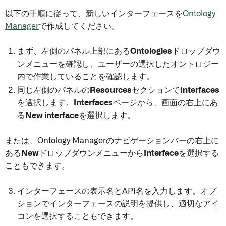
以下の手順に従って、新しいインターフェースを
Ontology
Manager
で作成してください。
まず、左側のパネル上部にある
Ontologies
ドロップダウ
ンメニューを確認し、ユーザーの選択したオントロジー
内で作業していることを確認します。
同じ左側のパネルの
Resources
セクションで
Interfaces
を選択します。
Interfaces
ページから、画面の右上にあ
る
New interface
を選択します。
または、Ontology Managerのナビゲーションバーの右上に
ある
New
ドロップダウンメニューから
Interface
を選択する
こともできます。
インターフェースの表示名とAPI名を入力します。オプ
ションでインターフェースの説明を提供し、適切なアイ
コンを選択することもできます。