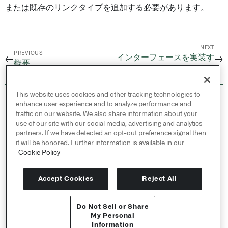
または既存のリンクタイプを追加する必要があります。
NEXT
PREVIOUS
インターフェースを実装す
←
→
概要
る
This website uses cookies and other tracking technologies to
© 2026 Palantir Technologies Inc. All rights
enhance user experience and to analyze performance and
reserved.
traffic on our website. We also share information about your
use of our site with our social media, advertising and analytics
Cookies Statement ↗
partners. If we have detected an opt-out preference signal then
Privacy Statement ↗
it will be honored. Further information is available in our
Terms of Use ↗
Cookie Policy
Do Not Sell or Share My Personal Information
Accept Cookies
Reject All
Do Not Sell or Share
APIリファレンス ↗
My Personal
Information