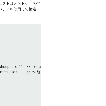
ェクトはテストケースの
パティを使用して検索
(expectedRequester))  // リクエスターが一致するかフィルタリング

ch(expectedDate))    // 作成日が一致するかフィルタリング
