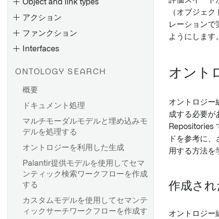
評価スイート
Object and link types
（オブジェク
アクション
レーションで
ファンクション
ようにします
Interfaces
概要
オブジェクトタイプの作成
オント
ONTOLOGY SEARCH
オブジェクトタイプの編集
概要
Type Mappingを通じた
オントロジー編
ドキュメント処理
オントロジーの容量使用
Gotham統合の有効化
成する必要があ
マルチモーダルモデルと埋め込みモ
コンピュート使用量：オント
Gaia からオントロジーオブジ
概要
その他のタイプ
Reposit
デルを処理する
ロジーインデックス化
ェクトを作成する
パラメーターのデフォルト値
デコレータ
ドを参考に、さ
オントロジーを利用した生成
オントロジー クエリを使用し
メタデータの参照
を設定する
用する方法を
エラータイプ
たコンピュート使用
Palantir提供モデルを使用してセマ
パラメーターのドロップダウ
Non-null assertion
ンティック検索ワークフローを作成
ンの結果をフィルター処理す
概要
operator（非 null アサーショ
作成され
する
る
ン演算子）
オブジェクトタイプのプロパ
カスタムモデルを使用してセマンテ
オブジェクトドロップダウン
ティを編集する
debug.md
ィックサーチワークフローを作成す
のセキュリティ考慮事項
オントロジー