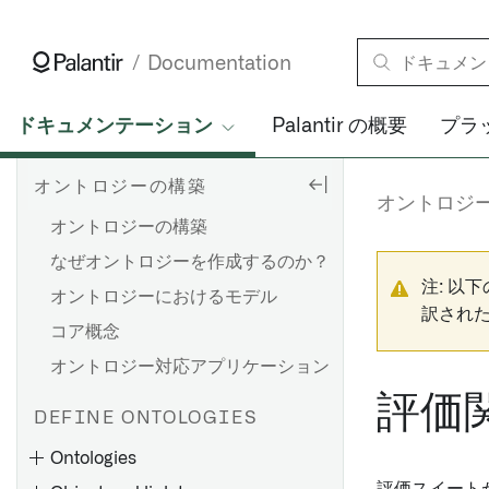
Documentation
ドキュメンテーション
Palantir の概要
プラ
オントロジーの構築
オントロジ
オントロジーの構築
なぜオントロジーを作成するのか？
注: 以
オントロジーにおけるモデル
訳され
コア概念
オントロジー対応アプリケーション
評価
DEFINE ONTOLOGIES
Ontologies