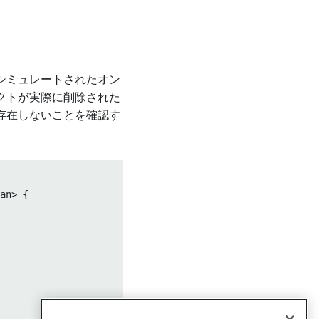
シミュレートされたオン
クトが実際に削除された
存在しないことを確認す
an> {
