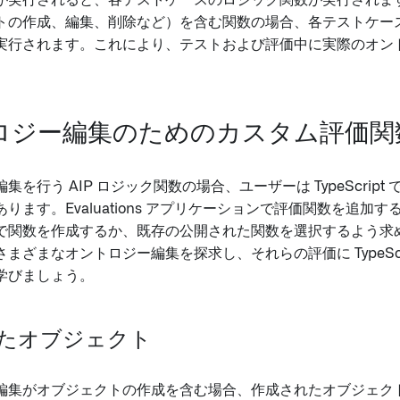
が実行されると、各テストケースのロジック関数が実行されま
トの作成、編集、削除など）を含む関数の場合、各テストケー
実行されます。これにより、テストおよび評価中に実際のオン
。
ロジー編集のためのカスタム評価関
集を行う AIP ロジック関数の場合、ユーザーは TypeScrip
ります。Evaluations アプリケーションで評価関数を追加する
ories で関数を作成するか、既存の公開された関数を選択するよ
まざまなオントロジー編集を探求し、それらの評価に TypeScr
学びましょう。
たオブジェクト
編集がオブジェクトの作成を含む場合、作成されたオブジェク