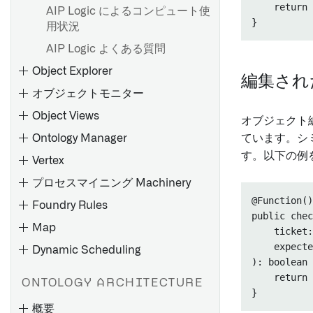
    retur
AIP Logic によるコンピュート使
Python 関数のデプロイ
リンクタイプを編集する
用状況
ローカル開発
メタデータリファレンス
AIP Logic よくある質問
上級使用法
Object Explorer
編集され
オブジェクトモニター
Object Views
オブジェクト
概要
Ontology Manager
ています。シ
値タイプの作成
す。以下の例
Vertex
オブジェクトの検索
値タイプの使用
プロセスマイニング Machinery
検索構文
Value type のバージョン
モニター
@Function()

Foundry Rules
概要
値タイプの権限
public chec
入力
Map
結果のフィルター処理
プラットフォームでのフル
概要
    ticke
値タイプ制約
条件
Object Views
    expect
Dynamic Scheduling
チャートで探索
既存のグラフを探索する
はじめに
): boolean 
評価
タブを設定する
結果を表示
オントロジーへの変更を保存
オブジェクト関係の探索
概要
オブジェクト識別子
    retur
概要
ONTOLOGY ARCHITECTURE
アクティビティ
Object Views の設定
する
関連オブジェクトを探索する
オブジェクトとエッジの表示
オブジェクトモデル
カスタム集計を作成する
構造体プロパティタイプを作
概要
ためのピボット
通知
アプリケーションサイドバー
変更のレビューと復元
オプション