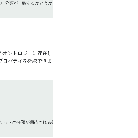
ion;  // 分類が一致するかどうかを確認

のオントロジーに存在し
プロパティを確認できま
tion;  // チケットの分類が期待される分類と一致するかをチェック
