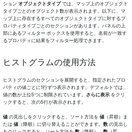
ション
オブジェクトタイプ
では、マップ上のオブジェクト
タイプごとのオブジェクト数が表示されます。以下に、マ
ップ上に存在するすべてのオブジェクトタイプに対するプ
ロパティタイプごとのセクションがあります。パネルの上
部にあるフィルター ボックスを使用すると、名前が一致す
るプロパティに結果をフィルター処理できます。
ヒストグラムの使用方法
ヒストグラムのセクションを展開すると、指定されたプロ
パティの値ごとに1行ずつ表示されます。デフォルトでは、
値の数が上位5つに制限されています。
さらに表示
をクリ
ックすると、次の5行が表示されます。
値
の見出しをクリックすると、ソート方法を
値
（昇順）ま
たは
値
（降順）に切り替えることができます。
数
の見出し
をクリックすると、ソート方法を
数
（降順）、
数
（昇