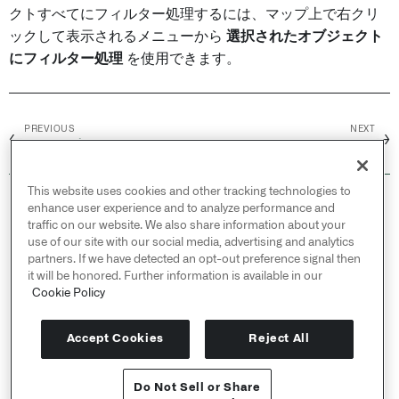
クトすべてにフィルター処理するには、マップ上で右クリ
ックして表示されるメニューから
選択されたオブジェクト
にフィルター処理
を使用できます。
PREVIOUS
NEXT
←
→
シェイプ
Actions
This website uses cookies and other tracking technologies to
© 2026 Palantir Technologies Inc. All rights
enhance user experience and to analyze performance and
reserved.
traffic on our website. We also share information about your
use of our site with our social media, advertising and analytics
Cookies Statement ↗
partners. If we have detected an opt-out preference signal then
Privacy Statement ↗
it will be honored. Further information is available in our
Terms of Use ↗
Cookie Policy
Do Not Sell or Share My Personal Information
Accept Cookies
Reject All
Do Not Sell or Share