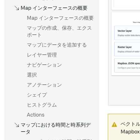
ためのピボット
通知
アプリケーションサイドバー
変更のレビューと復元
オプション
Python 関数のデプロイ
Map インターフェースの概要
Workshopアプリケーション
リンクタイプを編集する
の設定
オブジェクトセットの比較
アクション
保存、共有、コラボレーショ
ローカル開発
ルールロジック
Map インターフェースの概要
メタデータリファレンス
プロファイルを設定する
ン
探索の保存
上級使用法
Foundry Rules ワークフロー
マップの作成、保存、エクス
グラフテンプレートを作成す
リストの保存
設定
ポート
る
Panel object views
アクションの適用
マップにデータを追加する
他のアプリケーションからグ
プラットフォームにおけるパ
Foundry Rules のデプロイ
レイヤー管理
概要
ラフを生成する
ネル Object Views
ワークフローのデプロイ
ナビゲーション
値タイプの作成
ヒントとトラブルシューティ
ング
ワークフローの設定
選択
値タイプの使用
レガシーオブジェクトビュー
関数を使った派生プロパティ
ルールの作成と実行
アノテーション
Value type のバージョン
の設定
の作成
シェイプ
値タイプの権限
プロパティとリンク
Workshop モジュールにグラ
概要
Foundry Rules のカスタマイ
ヒストグラム
値タイプ制約
ビジュアライゼーション
フを埋め込む
ズ
はじめに
Actions
フィルタリング
読み取り専用モード
オプショナル機能の有効化
オブジェクト識別子
ベクト
マップにおける時間と時系列デ
概要
レイアウト
ータ
カスタムプロパティを追加す
Mapb
カスタム集計を作成する
構造体プロパティタイプを作
メディアプレビュー
概要
る