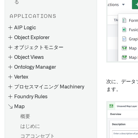
る
値のフォーマット
npm 依存関係の追加
オーバーライド
条件付き書式設定
APPLICATIONS
メタデータリファレンス
はじめに
AIP Logic
編集専用プロパティ
必要なライブラリをインポー
概要
Object Explorer
トします
必須プロパティ
はじめに
オブジェクトモニター
オブジェクトに対する関数
Object Views
Python 関数から API 呼び出
概要
概要
しを行う
Ontology Manager
共有プロパティの作成
通知
オントロジーの編集
Vertex
オブジェクトの検索
共有プロパティの編集
次に、データソ
通知の設定
添付ファイル
プロセスマイニング Machinery
Evaluations
検索構文
ます。
オブジェクトタイプで共有プ
モニター
Webhook
ユーザー向けエラーをスロー
Foundry Rules
はじめに
概要
ロパティを使用する
する
入力
Webhook の設定
Map
評価スイートの作成
結果のフィルター処理
プラットフォームでのフル
メタデータリファレンス
Pipeline Builder で Python 関
条件
Object Views
概要
評価関数とオントロジー編集
チャートで探索
既存のグラフを探索する
数を使用する
評価
タブを設定する
はじめに
評価指標ダッシュボード
結果を表示
オントロジーへの変更を保存
オブジェクト関係の探索
概要
概要
WorkshopでPython関数を使
アクティビティ
Object Views の設定
する
用する
コアコンセプト
関連オブジェクトを探索する
オブジェクトとエッジの表示
オブジェクトモデル
リンクタイプの作成