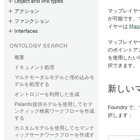
Object and link types
マップレイヤ
アクション
が可能です。
ファンクション
イヤーは
Map 
Interfaces
概要
オブジェクトタイプの作成
マップレイヤ
ONTOLOGY SEARCH
のポイントア
オブジェクトタイプの編集
概要
を使用したい
Type Mappingを通じた
択できます。
ドキュメント処理
オントロジーの容量使用
Gotham統合の有効化
マルチモーダルモデルと埋め込みモ
コンピュート使用量：オント
Gaia からオントロジーオブジ
概要
その他のタイプ
デルを処理する
ロジーインデックス化
ェクトを作成する
新しい
パラメーターのデフォルト値
デコレータ
オントロジーを利用した生成
オントロジー クエリを使用し
メタデータの参照
を設定する
エラータイプ
たコンピュート使用
Palantir提供モデルを使用してセマ
パラメーターのドロップダウ
Foundry
Non-null assertion
ンティック検索ワークフローを作成
ンの結果をフィルター処理す
概要
operator（非 null アサーショ
択します：
する
る
ン演算子）
オブジェクトタイプのプロパ
カスタムモデルを使用してセマンテ
オブジェクトドロップダウン
ティを編集する
debug.md
ィックサーチワークフローを作成す
のセキュリティ考慮事項