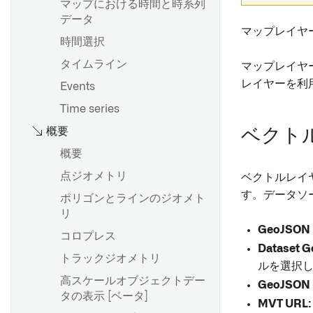
マップにおける時間と時系列
成する
オブジェクトとリンクタイプ
イベントの設定
Rules の編集に関する権限
データ
をインポートする
Struct プロパティタイプを編
マップレイヤ
関連イベントの探索
許可される出力値とデフォル
時間選択
集する
API：オブジェクトとリンク
トの出力値
関連する時系列データを調べ
タイムライン
構造体プロパティの自動マッ
マップレイヤ
集約メトリックの選択
る
Foundry Rules パイプライン
ピング
レイヤーを利
Events
api-attachments.md
のカスタマイズ
時間選択の使用
構造体プロパティと共有プロ
Time series
API: Media
パティタイプ
閾値を設定する
概要
ベクト
Time series ルール
タイムライン上でイベントを
概要
概要
表示し、フィルター処理する
タイムシリーズ Foundry
型クラス
点ジオメトリ
Rules のデプロイ
ベクトルレイ
新しいオブジェクトのための
レンダリングヒント
一意のIDの生成
す。データソ
ポリゴンとラインのジオメト
概要
ステータス
リ
user-facing-error.md
はじめに
GeoJSON F
コロプレス
レガシー Foundry Rules セッ
API: オントロジー編集
シナリオオプション
Dataset G
トアップ（Taurus）
トラックジオメトリ
ルを選択
連鎖モデルの設定
Foundry Rulesへの移行
高スケールオブジェクトデー
クエリ
GeoJSON 
タの表示 [ベータ]
Workshop アプリケーション
MVT URL: