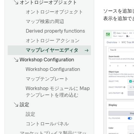
コントロールパネルで Vertex
の設定
オントロジーオブジェクト
モデル関数の作成
の設定を構成する
トランスフォームパイプライ
ソースを追加
オントロジーオブジェクト
リンク結合の設定
ンの設定
表示を追加で
マップ検索の周辺
はじめに
ルールアクションの設定
Derived property functions
unit-test-stub-objects.md
タイムシリーズの設定
オントロジー アクション
オントロジー編集の確認
ルールアクションの利用にア
マップレイヤーエディタ
ップグレードする
スタブオブジェクトの検索と
Workshop Configuration
集計
Workshop Configuration
モック日付、タイムスタン
プ、および UUID
マップテンプレート
モックユーザーとグループ
Workshop モジュールに Map
テンプレートを埋め込む
デバッグ
設定
設定
強制制限
コントロールパネル
パフォーマンスの最適化
マーケットプレイス製品にマッ