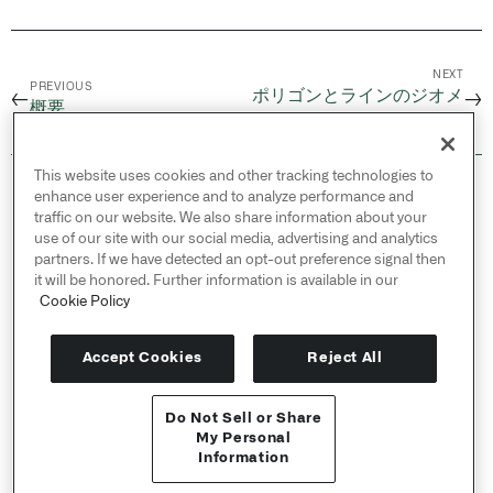
NEXT
PREVIOUS
ポリゴンとラインのジオメ
←
→
概要
トリ
This website uses cookies and other tracking technologies to
© 2026 Palantir Technologies Inc. All rights
enhance user experience and to analyze performance and
reserved.
traffic on our website. We also share information about your
use of our site with our social media, advertising and analytics
Cookies Statement ↗
partners. If we have detected an opt-out preference signal then
Privacy Statement ↗
it will be honored. Further information is available in our
Terms of Use ↗
Cookie Policy
Do Not Sell or Share My Personal Information
Accept Cookies
Reject All
Do Not Sell or Share
APIリファレンス ↗
My Personal
Information
Send feedback