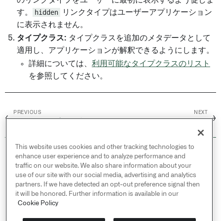
のリンクタイプをユーザーに最初に表示するよう促しま
す。
hidden
リンクタイプはユーザーアプリケーション
に表示されません。
タイプクラス:
タイプクラスを追加のメタデータとして
適用し、アプリケーションが解釈できるようにします。
詳細については、
利用可能なタイプクラスのリスト
を参照してください。
PREVIOUS
NEXT
←
→
リンクタイプの作成
メタデータリファレンス
This website uses cookies and other tracking technologies to
© 2026 Palantir Technologies Inc. All rights
enhance user experience and to analyze performance and
reserved.
traffic on our website. We also share information about your
use of our site with our social media, advertising and analytics
Cookies Statement ↗
partners. If we have detected an opt-out preference signal then
Privacy Statement ↗
it will be honored. Further information is available in our
Terms of Use ↗
Cookie Policy
Do Not Sell or Share My Personal Information