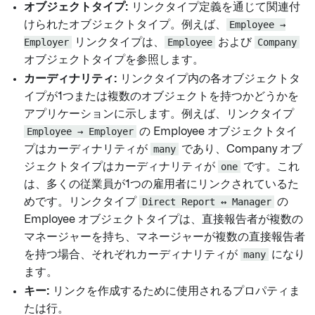
オブジェクトタイプ:
リンクタイプ定義を通じて関連付
けられたオブジェクトタイプ。例えば、
Employee →
Employer
リンクタイプは、
Employee
および
Company
オブジェクトタイプを参照します。
カーディナリティ:
リンクタイプ内の各オブジェクトタ
イプが1つまたは複数のオブジェクトを持つかどうかを
アプリケーションに示します。例えば、リンクタイプ
Employee → Employer
の Employee オブジェクトタイ
プはカーディナリティが
many
であり、Company オブ
ジェクトタイプはカーディナリティが
one
です。これ
は、多くの従業員が1つの雇用者にリンクされているた
めです。リンクタイプ
Direct Report ↔ Manager
の
Employee オブジェクトタイプは、直接報告者が複数の
マネージャーを持ち、マネージャーが複数の直接報告者
を持つ場合、それぞれカーディナリティが
many
になり
ます。
キー:
リンクを作成するために使用されるプロパティま
たは行。