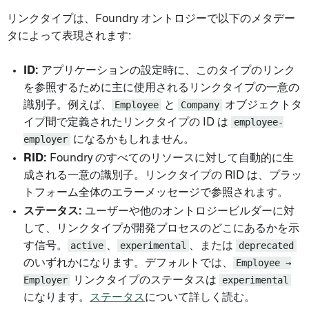
リンクタイプは、Foundry オントロジーで以下のメタデー
タによって表現されます:
ID:
アプリケーションの設定時に、このタイプのリンク
を参照するために主に使用されるリンクタイプの一意の
識別子。例えば、
Employee
と
Company
オブジェクトタ
イプ間で定義されたリンクタイプの ID は
employee-
employer
になるかもしれません。
RID:
Foundry のすべてのリソースに対して自動的に生
成される一意の識別子。リンクタイプの RID は、プラッ
トフォーム全体のエラーメッセージで参照されます。
ステータス:
ユーザーや他のオントロジービルダーに対
して、リンクタイプが開発プロセスのどこにあるかを示
す信号。
active
、
experimental
、または
deprecated
のいずれかになります。デフォルトでは、
Employee →
Employer
リンクタイプのステータスは
experimental
になります。
ステータス
について詳しく読む。