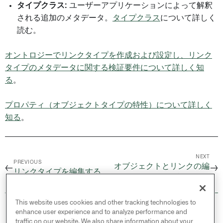
タイプクラス:
ユーザーアプリケーションによって解釈
される追加のメタデータ。
タイプクラス
について詳しく
読む。
オントロジーでリンクタイプを作成および設定し、リンク
タイプのメタデータに関する検証要件について詳しく知
る
。
プロパティ（オブジェクトタイプの特性）について詳しく
知る
。
NEXT
PREVIOUS
オブジェクトとリンクの編
←
→
リンクタイプを編集する
集をユーザーに許可する
This website uses cookies and other tracking technologies to
© 2026 Palantir Technologies Inc. All rights
enhance user experience and to analyze performance and
reserved.
traffic on our website. We also share information about your