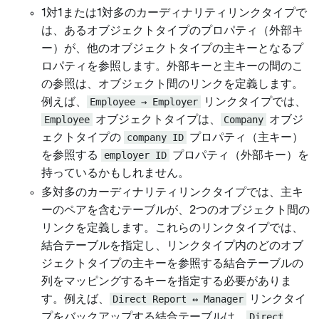
1対1または1対多のカーディナリティリンクタイプで
は、あるオブジェクトタイプのプロパティ（外部キ
ー）が、他のオブジェクトタイプの主キーとなるプ
ロパティを参照します。外部キーと主キーの間のこ
の参照は、オブジェクト間のリンクを定義します。
例えば、
Employee → Employer
リンクタイプでは、
Employee
オブジェクトタイプは、
Company
オブジ
ェクトタイプの
company ID
プロパティ（主キー）
を参照する
employer ID
プロパティ（外部キー）を
持っているかもしれません。
多対多のカーディナリティリンクタイプでは、主キ
ーのペアを含むテーブルが、2つのオブジェクト間の
リンクを定義します。これらのリンクタイプでは、
結合テーブルを指定し、リンクタイプ内のどのオブ
ジェクトタイプの主キーを参照する結合テーブルの
列をマッピングするキーを指定する必要がありま
す。例えば、
Direct Report ↔ Manager
リンクタイ
プをバックアップする結合テーブルは、
Direct