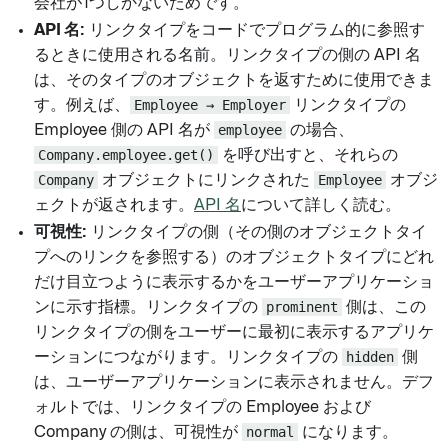
会社が1つしかないためです。
API 名:
リンクタイプをコードでプログラム的に参照す
るときに使用される名前。リンクタイプの側の API 名
は、そのタイプのオブジェクトを返すために使用できま
す。例えば、
Employee → Employer
リンクタイプの
Employee 側の API 名が
employee
の場合、
Company.employee.get()
を呼び出すと、それらの
Company
オブジェクトにリンクされた
Employee
オブジ
ェクトが返されます。
API 名
について詳しく読む。
可視性:
リンクタイプの側（その側のオブジェクトタイ
プへのリンクを参照する）のオブジェクトタイプにどれ
だけ目立つように表示するかをユーザーアプリケーショ
ンに示す指標。リンクタイプの
prominent
側は、この
リンクタイプの側をユーザーに最初に表示するアプリケ
ーションにつながります。リンクタイプの
hidden
側
は、ユーザーアプリケーションに表示されません。デフ
ォルトでは、リンクタイプの Employee および
Company の側は、可視性が
normal
になります。