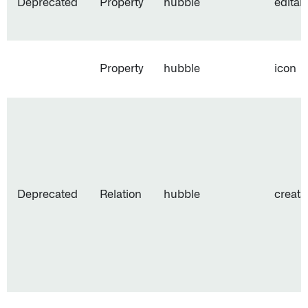
Deprecated
Property
hubble
editab
Property
hubble
icon
Deprecated
Relation
hubble
creata