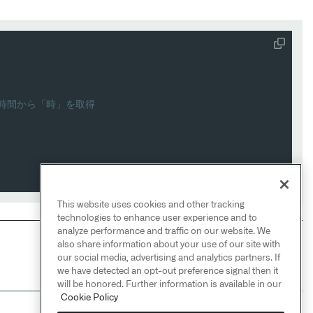
の時間から「時」を取得
This website uses cookies and other tracking
technologies to enhance user experience and to
analyze performance and traffic on our website. We
also share information about your use of our site with
NEXT
→
our social media, advertising and analytics partners. If
アクティビティ
we have detected an opt-out preference signal then it
will be honored. Further information is available in our
Cookie Policy