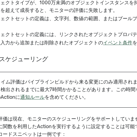
ェクトタイプが、1000万未満のオブジェクトインスタンス
限を超えて成長すると、モニターの評価に失敗します。
ジェクトセットの定義は、文字列、数値の範囲、またはブール
ジェクトセットの定義には、リンクされたオブジェクトプロパ
、入力から追加または削除されたオブジェクトの
イベント条件
スケジューリング
イム評価はパイプラインビルドから来る変更にのみ適用されます。Acti
て検出されるまでに最大7時間かかることがあります。この時間
ctionに
通知ルール
を含めてください。
評価は現在、モニターのスケジューリングをサポートしていま
関数を利用したActionを実行するように設定することは可能です
コードスニペットは一例です：