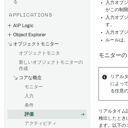
る
値のフォーマット
npm 依存関係の追加
入力オブジ
オーバーライド
がこの制
条件付き書式設定
APPLICATIONS
入力オブ
メタデータリファレンス
はじめに
す。
AIP Logic
編集専用プロパティ
必要なライブラリをインポー
入力オブ
概要
Object Explorer
トします
必須プロパティ
ルールは
はじめに
オブジェクトモニター
オブジェクトに対する関数
オブジェクトモニタ
Python 関数から API 呼び出
モニターの
概要
概要
しを行う
新しいオブジェクトモニターの
共有プロパティの作成
作成
通知
オントロジーの編集
オブジェクトの検索
共有プロパティの編集
リアルタ
コアな概念
通知の設定
添付ファイル
Evaluations
検索構文
によっ
オブジェクトタイプで共有プ
モニター
Webhook
ユーザー向けエラーをスロー
はじめに
ロパティを使用する
る任意のA
する
入力
Webhook の設定
評価スイートの作成
結果のフィルター処理
メタデータリファレンス
Pipeline Builder で Python 関
条件
評価関数とオントロジー編集
チャートで探索
数を使用する
リアルタイム
評価
評価指標ダッシュボード
結果を表示
概要
WorkshopでPython関数を使
検出したときに
アクティビティ
用する
ます。以下の
関連オブジェクトを探索する
リンクタイプの作成