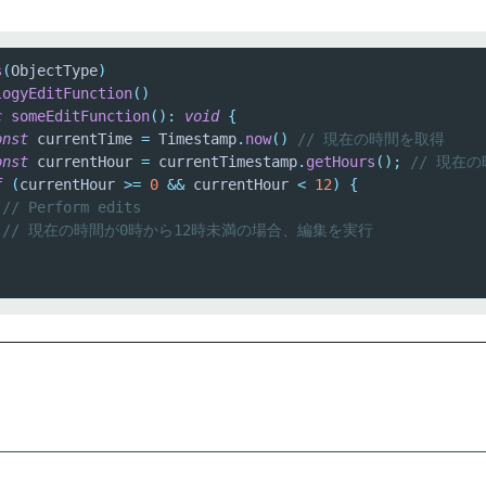
s
(
ObjectType
)
logyEditFunction
(
)
c
someEditFunction
(
)
:
void
{
onst
 currentTime 
=
 Timestamp
.
now
(
)
// 現在の時間を取得
onst
 currentHour 
=
 currentTimestamp
.
getHours
(
)
;
// 現在
f
(
currentHour 
>=
0
&&
 currentHour 
<
12
)
{
// Perform edits
// 現在の時間が0時から12時未満の場合、編集を実行