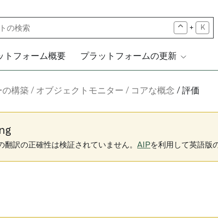
+
K
ットフォーム概要
プラットフォームの更新
ーの構築
オブジェクトモニター
コアな概念
評価
ng
下の翻訳の正確性は検証されていません。
AIP
を利用して英語版