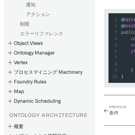
ためのピボット
通知
Python 関数のデプロイ
リンクタイプを編集する
オブジェクトセットの比較
アクション
ローカル開発
メタデータリファレンス
1
@
Edit
制限
探索の保存
上級使用法
2
@
Onto
3
publi
エラーリファレンス
リストの保存
4
c
Object Views
アクションの適用
5
c
6
i
Ontology Manager
概要
7
Vertex
値タイプの作成
8
9
}
プロセスマイニング Machinery
値タイプの使用
10
}
Foundry Rules
概要
Value type のバージョン
Map
プラットフォームでのフル
値タイプの権限
Object Views
概要
Dynamic Scheduling
既存のグラフを探索する
値タイプ制約
タブを設定する
PREVIOUS
はじめに
←
オントロジーへの変更を保存
オブジェクト関係の探索
概要
条件
ONTOLOGY ARCHITECTURE
Object Views の設定
する
オブジェクト識別子
オブジェクトとエッジの表示
オブジェクトモデル
概要
概要
アプリケーションサイドバー
変更のレビューと復元
オプション
カスタム集計を作成する
Workshopアプリケーション
構造体プロパティタイプを作
の設定