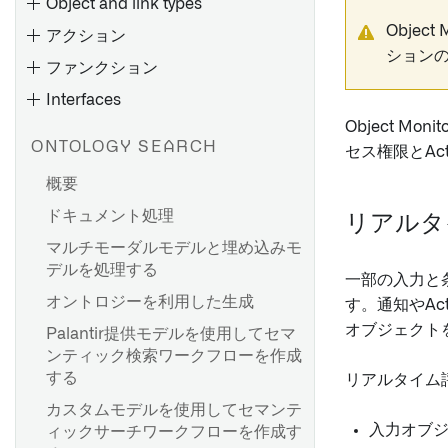
Object and link types
Object
アクション
ション
ファンクション
Interfaces
概要
Object 
オブジェクトタイプの作成
ONTOLOGY SEARCH
セス権限とAc
オブジェクトタイプの編集
概要
Type Mappingを通じた
ドキュメント処理
オントロジーの容量使用
Gotham統合の有効化
リアルタ
マルチモーダルモデルと埋め込みモ
コンピュート使用量：オント
Gaia からオントロジーオブジ
概要
その他のタイプ
デルを処理する
ロジーインデックス化
ェクトを作成する
一部の入力と条
パラメーターのデフォルト値
デコレータ
オントロジーを利用した生成
オントロジー クエリを使用し
メタデータの参照
を設定する
す。通知やA
エラータイプ
たコンピュート使用
オブジェクト
Palantir提供モデルを使用してセマ
パラメーターのドロップダウ
Non-null assertion
ンティック検索ワークフローを作成
ンの結果をフィルター処理す
概要
operator（非 null アサーショ
する
る
リアルタイム
ン演算子）
オブジェクトタイプのプロパ
カスタムモデルを使用してセマンテ
オブジェクトドロップダウン
ティを編集する
debug.md
入力オブ
ィックサーチワークフローを作成す
のセキュリティ考慮事項