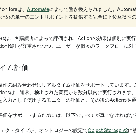
 Monitorsは、
Automate
によって置き換えられました。Autom
のための単一のエントリポイントを提供する完全に下位互換性
Monitorsは、各購読者によって評価され、Actionの効果は
tion検証が尊重されつつ、ユーザーが個々のワークフローに対してOb
イム評価
件の組み合わせはリアルタイム評価をサポートしています。これをサ
ctionsは、通常、検出された変更から数分以内に実行されま
を入力として使用するモニターの評価と、その後のActions
評価をサポートするためには、以下のすべてが真でなければな
ジェクトタイプが、オントロジーの設定で
Object Storage v2
に