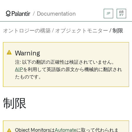
AB
Documentation
JP
XY
オントロジーの構築
オブジェクトモニター
制限
Warning
注: 以下の翻訳の正確性は検証されていません。
AIP
を利用して英語版の原文から機械的に翻訳され
たものです。
制限
Object Monitorsは
Automate
に取って代わられま