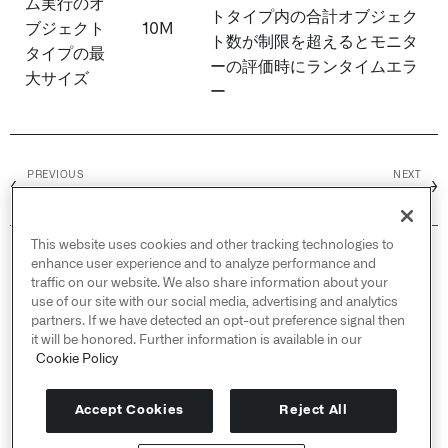
ム実行のオ
トタイプ内の合計オブジェク
ブジェクト
10M
ト数が制限を超えるとモニタ
タイプの最
ーの評価時にランタイムエラ
大サイズ
ー
PREVIOUS
NEXT
←
→
コアな概念 /
アクション
エラーリファレンス
This website uses cookies and other tracking technologies to
© 2026 Palantir Technologies Inc. All rights
enhance user experience and to analyze performance and
reserved.
traffic on our website. We also share information about your
use of our site with our social media, advertising and analytics
Cookies Statement ↗
partners. If we have detected an opt-out preference signal then
Privacy Statement ↗
it will be honored. Further information is available in our
Terms of Use ↗
Cookie Policy
Do Not Sell or Share My Personal Information
Accept Cookies
Reject All