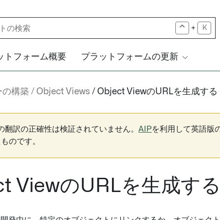
+
K
ットフォーム概要
プラットフォームの更新
ーの構築
Object Views
Object ViewのURLを生成する
下の翻訳の正確性は検証されていません。
AIP
を利用して英語版
たものです。
ect ViewのURLを生成す