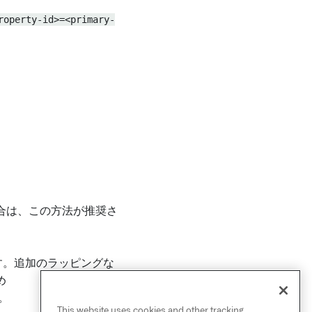
roperty-id>=<primary-
合は、この方法が推奨さ
ドします。追加のラッピングな
め
。
This website uses cookies and other tracking