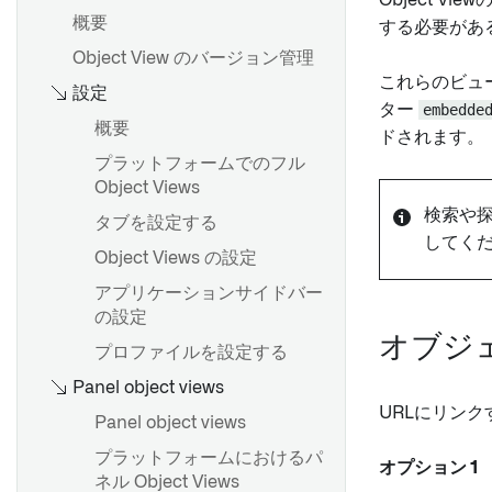
Object 
概要
概要
しを行う
概要
する必要があ
共有プロパティの作成
通知
オントロジーの編集
Object View のバージョン管理
オブジェクトの検索
共有プロパティの編集
これらのビュー
通知の設定
添付ファイル
設定
Evaluations
検索構文
オブジェクトタイプで共有プ
ター
embedde
モニター
Webhook
ユーザー向けエラーをスロー
はじめに
概要
ロパティを使用する
ドされます。
する
入力
Webhook の設定
評価スイートの作成
結果のフィルター処理
プラットフォームでのフル
メタデータリファレンス
Pipeline Builder で Python 関
条件
Object Views
評価関数とオントロジー編集
チャートで探索
数を使用する
検索や探
評価
タブを設定する
評価指標ダッシュボード
結果を表示
概要
WorkshopでPython関数を使
してく
アクティビティ
Object Views の設定
用する
関連オブジェクトを探索する
リンクタイプの作成
ためのピボット
通知
アプリケーションサイドバー
Python 関数のデプロイ
リンクタイプを編集する
の設定
オブジェクトセットの比較
アクション
ローカル開発
メタデータリファレンス
オブジ
プロファイルを設定する
探索の保存
上級使用法
Panel object views
リストの保存
URLにリン
Panel object views
アクションの適用
プラットフォームにおけるパ
オプション 1
概要
ネル Object Views