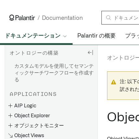
ドキュメント処理
オントロジーの容量使用
Gotham統合の有効化
マルチモーダルモデルと埋め込みモ
コンピュート使用量：オント
Gaia からオントロジーオブジ
概要
その他のタイプ
Documentation
デルを処理する
ロジーインデックス化
ェクトを作成する
パラメーターのデフォルト値
デコレータ
オントロジーを利用した生成
オントロジー クエリを使用し
メタデータの参照
を設定する
ドキュメンテーション
Palantir の概要
プラ
エラータイプ
たコンピュート使用
Palantir提供モデルを使用してセマ
パラメーターのドロップダウ
Non-null assertion
ンティック検索ワークフローを作成
ンの結果をフィルター処理す
オントロジーの構築
概要
operator（非 null アサーショ
する
る
オントロジ
ン演算子）
オブジェクトタイプのプロパ
カスタムモデルを使用してセマンテ
オブジェクトドロップダウン
ティを編集する
debug.md
ィックサーチワークフローを作成す
のセキュリティ考慮事項
る
値のフォーマット
npm 依存関係の追加
注: 以
オーバーライド
訳され
条件付き書式設定
APPLICATIONS
メタデータリファレンス
はじめに
AIP Logic
編集専用プロパティ
必要なライブラリをインポー
概要
Obj
Object Explorer
トします
必須プロパティ
はじめに
オブジェクトモニター
オブジェクトに対する関数
Object Views
Python 関数から API 呼び出