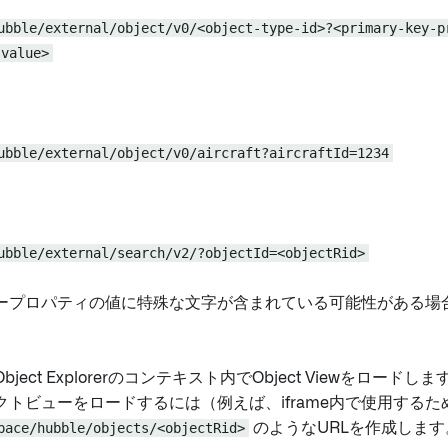
ubble/external/object/v0/<object-type-id>?<primary-key-p
-value>
ubble/external/object/v0/aircraft?aircraftId=1234
ubble/external/search/v2/?objectId=<objectRid>
ープロパティの値に特殊な文字が含まれている可能性がある場
bject Explorerのコンテキスト内でObject Viewをロー
クトビューをロードするには（例えば、iframe内で使用するた
pace/hubble/objects/<objectRid>
のようなURLを作成します