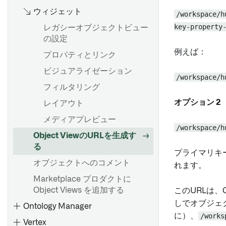
値タイプの作成
ウィジェット
/workspace/h
値タイプの使用
key-property
レガシーオブジェクトビュー
Value type のバージョン
の設定
例えば：
値タイプの権限
プロパティとリンク
概要
値タイプ制約
ビジュアライゼーション
/workspace/h
はじめに
フィルタリング
オブジェクト識別子
オプション 2
概要
レイアウト
カスタム集計を作成する
構造体プロパティタイプを作
メディアプレビュー
/workspace/h
成する
オブジェクトとリンクタイプ
Object ViewのURLを生成す
をインポートする
る
Struct プロパティタイプを編
プライマリキ
集する
API：オブジェクトとリンク
オブジェクトへのコメント
れます。
構造体プロパティの自動マッ
集約メトリックの選択
Marketplace プロダクトに
ピング
Object Views を追加する
このURLは、O
api-attachments.md
構造体プロパティと共有プロ
しでオブジェ
Ontology Manager
API: Media
パティタイプ
に）、
/works
Vertex