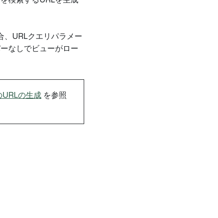
トを検索するURLを生成
合、URLクエリパラメー
ーなしでビューがロー
erのURLの生成
を参照