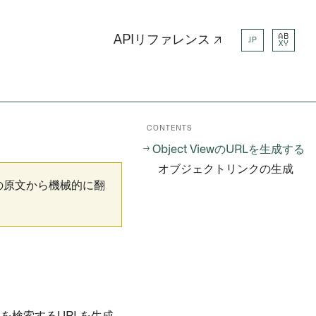
AB
APIリファレンス ↗
JP
XY
CONTENTS
Object ViewのURLを生成する
オブジェクトリンクの生成
の原文から機械的に翻
る