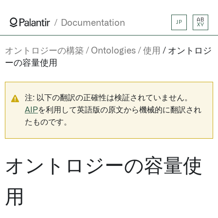
AB
Documentation
JP
XY
オントロジーの構築
Ontologies
使用
オントロジ
ーの容量使用
注: 以下の翻訳の正確性は検証されていません。
AIP
を利用して英語版の原文から機械的に翻訳され
たものです。
オントロジーの容量使
用