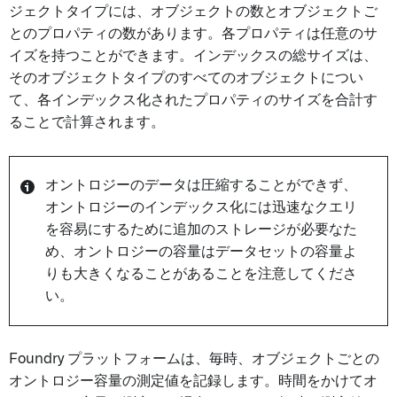
ジェクトタイプには、オブジェクトの数とオブジェクトご
とのプロパティの数があります。各プロパティは任意のサ
イズを持つことができます。インデックスの総サイズは、
そのオブジェクトタイプのすべてのオブジェクトについ
て、各インデックス化されたプロパティのサイズを合計す
ることで計算されます。
オントロジーのデータは圧縮することができず、
オントロジーのインデックス化には迅速なクエリ
を容易にするために追加のストレージが必要なた
め、オントロジーの容量はデータセットの容量よ
りも大きくなることがあることを注意してくださ
い。
Foundry プラットフォームは、毎時、オブジェクトごとの
オントロジー容量の測定値を記録します。時間をかけてオ