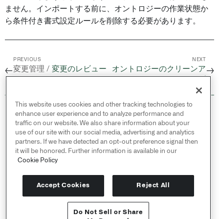
ません。インポートする前に、オントロジーの作業状態か
ら条件付き書式設定ルールを削除する必要があります。
PREVIOUS
NEXT
変更管理 /
変更のレビュー
オントロジーのクリーンア
←
→
と復元
ップ
This website uses cookies and other tracking technologies to
© 2026 Palantir Technologies Inc. All rights
enhance user experience and to analyze performance and
reserved.
traffic on our website. We also share information about your
use of our site with our social media, advertising and analytics
Cookies Statement ↗
partners. If we have detected an opt-out preference signal then
Privacy Statement ↗
it will be honored. Further information is available in our
Terms of Use ↗
Cookie Policy
Do Not Sell or Share My Personal Information
Accept Cookies
Reject All
Do Not Sell or Share