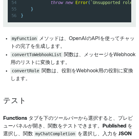
54
throw
new
Error
(
`
Unsupported role: 
55
}
56
}
myFunction
メソッドは、OpenAIのAPIを使ってチャッ
トの完了を生成します。
convertToWebhookList
関数は、メッセージをWebhook
用のリストに変換します。
convertRole
関数は、役割をWebhook用の役割に変換
します。
テスト
Functions
タブを下のツールバーから選択すると、プレビ
ューパネルが開き、関数をテストできます。
Published
を
選択し、関数
myChatCompletion
を選択し、入力を
JSON