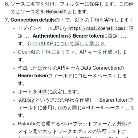
ソースに名前を付け、フォルダーに保存します。この例
ではソース名を
MyOpenAI
とします。
Connection details
の下で、以下の手順を実行します：
ドメインベースURLを
https://api.openai.com
に設
定し、
Authentication
を
Bearer token
に設定しま
す。
OpenAI APIについて詳しく学ぶ ↗
。
OpenAIの手順に従って ↗
、
APIキーを作成 ↗
しま
す。
作成したばかりのAPIキーをData Connectionの
Bearer token
フィールドにコピー＆ペーストしま
す。
ポートを
443
に設定します。
APIKey
という追加の秘密を作成し、Bearer tokenフ
ィールドに使用したのと同じAPIキーをペーストしま
す。
Palantirの管理するSaaSプラットフォームと外部ド
メイン間のネットワークエグレスの許可リストに