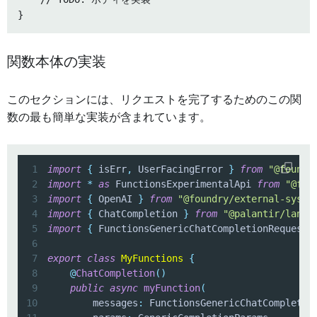
関数本体の実装
このセクションには、リクエストを完了するためのこの関
数の最も簡単な実装が含まれています。
1
import
{
 isErr
,
 UserFacingError 
}
from
"@foundr
2
import
*
as
 FunctionsExperimentalApi 
from
"@fou
3
import
{
 OpenAI 
}
from
"@foundry/external-syste
4
import
{
 ChatCompletion 
}
from
"@palantir/langu
5
import
{
 FunctionsGenericChatCompletionRequestM
6
7
export
class
MyFunctions
{
8
@
ChatCompletion
(
)
9
public
async
myFunction
(
10
        messages
:
 FunctionsGenericChatCompletio