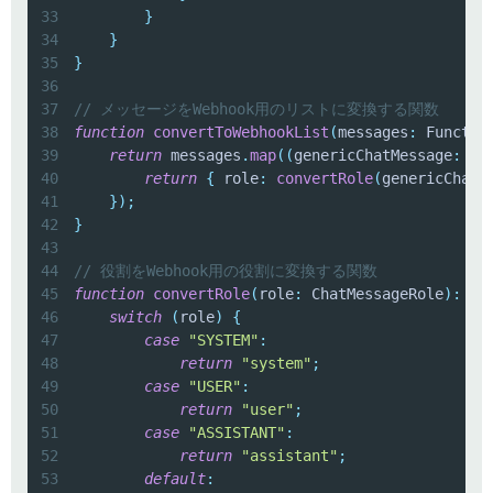
33
}
34
}
35
}
36
37
// メッセージをWebhook用のリストに変換する関数
38
function
convertToWebhookList
(
messages
:
 Functio
39
return
 messages
.
map
(
(
genericChatMessage
:
 Ge
40
return
{
 role
:
convertRole
(
genericChatM
41
}
)
;
42
}
43
44
// 役割をWebhook用の役割に変換する関数
45
function
convertRole
(
role
:
 ChatMessageRole
)
:
"s
46
switch
(
role
)
{
47
case
"SYSTEM"
:
48
return
"system"
;
49
case
"USER"
:
50
return
"user"
;
51
case
"ASSISTANT"
:
52
return
"assistant"
;
53
default
: