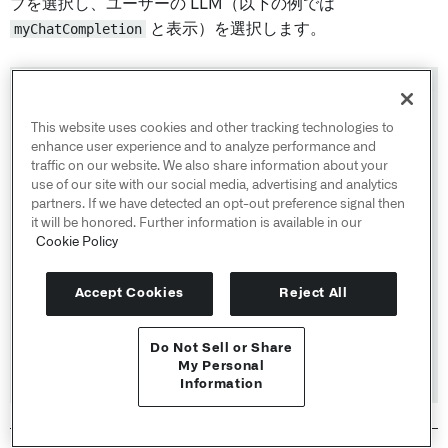
ブを選択し、ユーザーの LLM（以下の例では
myChatCompletion
と表示）を選択します。
This website uses cookies and other tracking technologies to
enhance user experience and to analyze performance and
traffic on our website. We also share information about your
use of our site with our social media, advertising and analytics
partners. If we have detected an opt-out preference signal then
it will be honored. Further information is available in our
Cookie Policy
Accept Cookies
Reject All
Do Not Sell or Share
APIリファレンス ↗
My Personal
Information
Send feedback