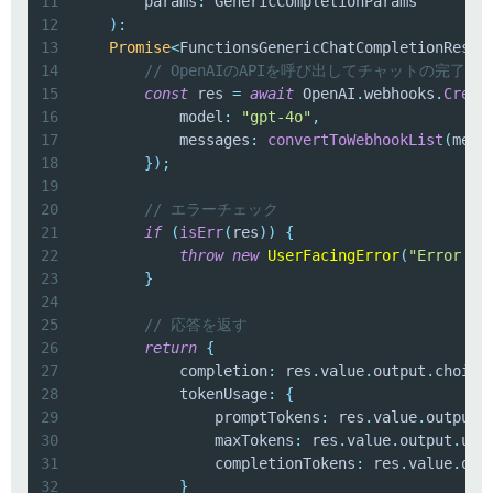
11
        params
:
12
)
:
13
Promise
<
FunctionsGenericChatCompletionRespo
14
// OpenAIのAPIを呼び出してチャットの完了を
15
const
 res 
=
await
 OpenAI
.
webhooks
.
Creat
16
            model
:
"gpt-4o"
,
17
            messages
:
convertToWebhookList
(
mess
18
}
)
;
19
20
// エラーチェック
21
if
(
isErr
(
res
)
)
{
22
throw
new
UserFacingError
(
"Error fr
23
}
24
25
// 応答を返す
26
return
{
27
            completion
:
 res
.
value
.
output
.
choice
28
            tokenUsage
:
{
29
                promptTokens
:
 res
.
value
.
output
.
30
                maxTokens
:
 res
.
value
.
output
.
usa
31
                completionTokens
:
 res
.
value
.
out
32
}