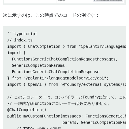
次に示すのは、この時点でのコードの例です：
```typescript

// index.ts

import { ChatCompletion } from "@palantir/languagemod
import {

  FunctionsGenericChatCompletionRequestMessages,

  GenericCompletionParams,

  FunctionsGenericChatCompletionResponse

} from "@palantir/languagemodelservice/api";

import { OpenAI } from "@foundry/external-systems/sou
// このデコレーターは、コンパイラーとFoundryに対して、この関
// 一般的な@Functionデコレーターは必要ありません。

@ChatCompletion()

public myCustomFunction(messages: FunctionsGenericCha
                        params: GenericCompletionPara
    // TODO: ボディを実装
