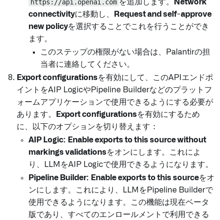
https://api.openai.com
を追加します。
Network
connectivity
に移動し、
Request and self-approve
new policy
を選択することでこれを行うことができ
ます。
このステップの権限がない場合は、Palantirの担
当者に連絡してください。
Export configurations
を有効にして、このAPIエンドポ
イントをAIP LogicやPipeline Builderなどのプラットフ
ォームアプリケーションで使用できるようにする必要が
あります。
Export configurations
を有効にするため
に、以下のオプションを切り替えます：
AIP Logic:
Enable exports to this source without
markings validations
をオンにします。これによ
り、LLMをAIP Logicで使用できるようになります。
Pipeline Builder:
Enable exports to this source
をオ
ンにします。これにより、LLMをPipeline Builderで
使用できるようになります。この機能は現在ベータ
版であり、すべてのエンロールメントで利用できる