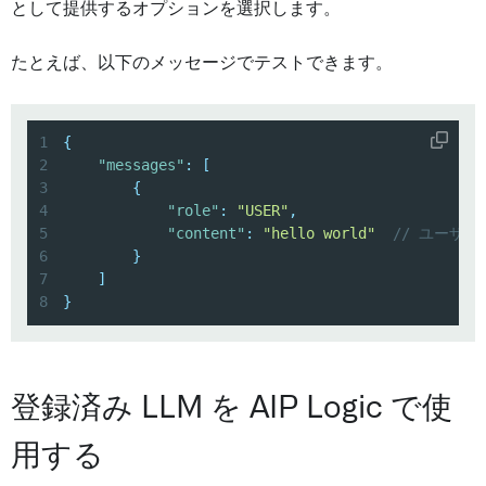
として提供するオプションを選択します。
たとえば、以下のメッセージでテストできます。
1
{
2
"messages"
:
[
3
{
4
"role"
:
"USER"
,
5
"content"
:
"hello world"
// ユーザ
6
}
7
]
8
}
登録済み LLM を AIP Logic で使
用する