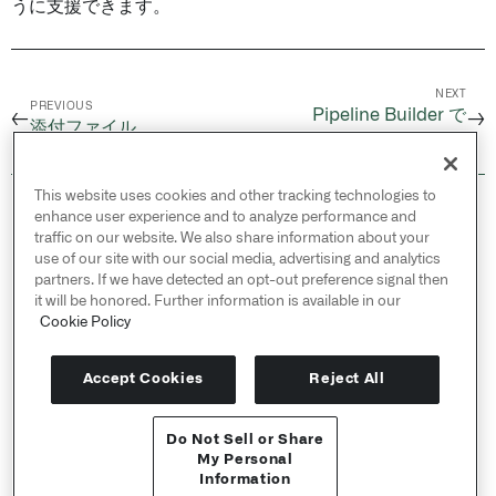
うに支援できます。
NEXT
PREVIOUS
Pipeline Builder で
←
→
添付ファイル
Python 関数を使用する
This website uses cookies and other tracking technologies to
© 2026 Palantir Technologies Inc. All rights
enhance user experience and to analyze performance and
reserved.
traffic on our website. We also share information about your
use of our site with our social media, advertising and analytics
Cookies Statement ↗
partners. If we have detected an opt-out preference signal then
Privacy Statement ↗
it will be honored. Further information is available in our
Terms of Use ↗
Cookie Policy
Do Not Sell or Share My Personal Information
Accept Cookies
Reject All
Do Not Sell or Share
APIリファレンス ↗
My Personal
Information