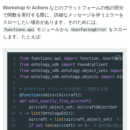
Workshop や Actions などのプラットフォームの他の部分
で関数を実行する際に、詳細なメッセージを伴うエラーを
スローしたい場合があります。そのためには、
functions.api
モジュールから
UserFacingError
をスロー
します。たとえば:
1
from
 functions
.
api 
import
 function
,
2
from
 ontology_sdk 
import
3
from
 ontology_sdk
.
ontology
.
object_sets 
import
4
from
 ontology_sdk
.
ontology
.
objects 
import
5
6
# @function デコレータを使用して関数を定義
7
@function
(
edits
=
[
Aircraft
]
)
8
def
edit_exactly_five_aircraft
(
9
    aircraft_object_set
:
10
)
-
>
list
[
OntologyEdit
]
:
11
    aircraft 
=
list
(
aircraft_object_set
)
# Ai
12
if
not
len
(
aircraft
)
==
5
:
# 航空機の数が5