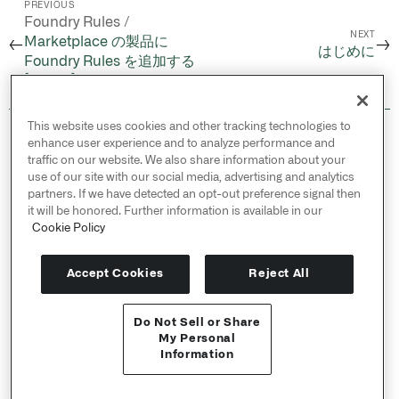
PREVIOUS
Foundry Rules /
NEXT
Marketplace の製品に
←
→
はじめに
Foundry Rules を追加する
[ベータ]
This website uses cookies and other tracking technologies to
© 2026 Palantir Technologies Inc. All rights
enhance user experience and to analyze performance and
reserved.
traffic on our website. We also share information about your
use of our site with our social media, advertising and analytics
Cookies Statement ↗
partners. If we have detected an opt-out preference signal then
Privacy Statement ↗
it will be honored. Further information is available in our
Terms of Use ↗
Cookie Policy
Do Not Sell or Share My Personal Information
Accept Cookies
Reject All
Do Not Sell or Share
APIリファレンス ↗
My Personal
Information
Send feedback