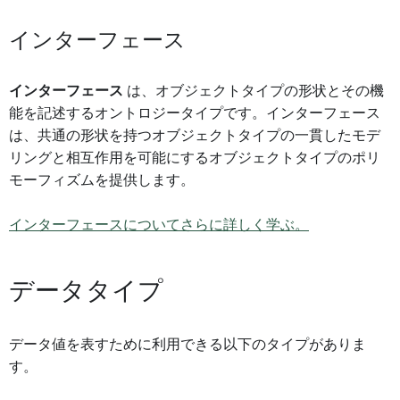
インターフェース
インターフェース
は、オブジェクトタイプの形状とその機
能を記述するオントロジータイプです。インターフェース
は、共通の形状を持つオブジェクトタイプの一貫したモデ
リングと相互作用を可能にするオブジェクトタイプのポリ
モーフィズムを提供します。
インターフェースについてさらに詳しく学ぶ。
データタイプ
データ値を表すために利用できる以下のタイプがありま
す。