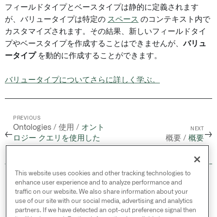
フィールドタイプとベースタイプは静的に定義されます
が、バリュータイプは特定の
スペース
のコンテキスト内で
カスタマイズされます。その結果、新しいフィールドタイ
プやベースタイプを作成することはできませんが、
バリュ
ータイプ
を動的に作成することができます。
バリュータイプについてさらに詳しく学ぶ。
PREVIOUS
Ontologies / 使用 /
オント
NEXT
←
→
ロジー クエリを使用した
概要 /
概要
コンピュート使用
This website uses cookies and other tracking technologies to
© 2026 Palantir Technologies Inc. All rights
enhance user experience and to analyze performance and
reserved.
traffic on our website. We also share information about your
use of our site with our social media, advertising and analytics
Cookies Statement ↗
partners. If we have detected an opt-out preference signal then