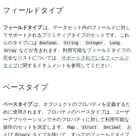
フィールドタイプ
フィールドタイプ
は、データセット内のフィールドに対し
てサポートされるプリミティブタイプのセットです。これ
らのタイプには
Boolean
、
String
、
Integer
、
Long
、
Array
などが含まれます。利用可能なフィールドタイプの
完全なリストについては、
サポートされているフィールド
タイプ
に関するドキュメントを参照してください。
ベースタイプ
ベースタイプ
は、オブジェクトのプロパティを定義するた
めに使用されます。プロパティのベースタイプは、ユーザ
ーアプリケーションでそのプロパティに対して利用可能な
操作のセットを決定します。
Map
、
Struct
、
Decimal
、お
よび
Binary
タイプを除いて、すべてのフィールドタイプ