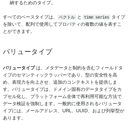
納するためのタイプ。
すべてのベースタイプは、
ベクトル
と
time series
タイプ
を除いて、配列で使用してプロパティの複数の値を表すこ
とができます。
バリュータイプ
バリュータイプ
は、メタデータと制約を含むフィールドタ
イプのセマンティックラッパーであり、型の安全性を高
め、表現力を向上させ、追加のコンテキストを提供しま
す。バリュータイプは、ドメイン固有のデータタイプをカ
プセル化し、プラットフォーム全体で再利用可能な方法で
データ検証を強制します。一般的に使用されるバリュータ
イプには、メールアドレス、URL、UUID、および列挙型が
あります。