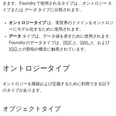
きます。Foundry で使用されるタイプは、
オントロジー
タ
イプまたは
データ
タイプに分類されます。
オントロジータイプ
は、実世界のドメインをオントロジ
ーにモデル化するために使用されます。
データ
タイプは、データ値を表すために使用されます。
Foundry のデータタイプは、
RDF ↗
、
OWL ↗
、および
XSD ↗
の類似の概念に触発されています。
オントロジータイプ
オントロジーを構築および定義するために利用できる以下
のタイプがあります。
オブジェクトタイプ