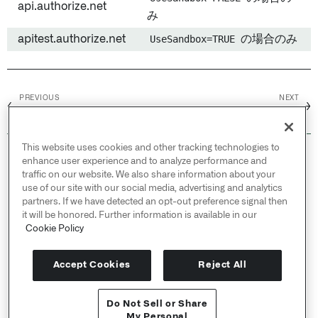
api.authorize.net
み
apitest.authorize.net
UseSandbox=TRUE
の場合のみ
PREVIOUS
NEXT
←
→
Asana
Avalara
This website uses cookies and other tracking technologies to
© 2026 Palantir Technologies Inc. All rights
enhance user experience and to analyze performance and
reserved.
traffic on our website. We also share information about your
use of our site with our social media, advertising and analytics
Cookies Statement ↗
partners. If we have detected an opt-out preference signal then
Privacy Statement ↗
it will be honored. Further information is available in our
Terms of Use ↗
Cookie Policy
Do Not Sell or Share My Personal Information
Accept Cookies
Reject All
Do Not Sell or Share
APIリファレンス ↗
My Personal