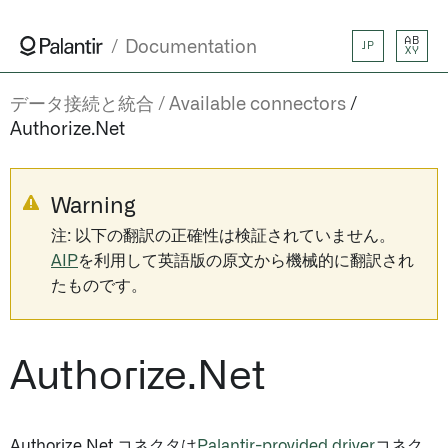
AB
Documentation
JP
XY
データ接続と統合
Available connectors
Authorize.Net
Warning
注: 以下の翻訳の正確性は検証されていません。
AIP
を利用して英語版の原文から機械的に翻訳され
たものです。
Authorize.Net
Authorize.Net コネクタは
Palantir-provided driver
コネク