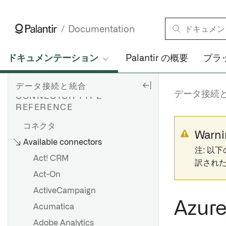
HyperAuto
外部トランスフォーム
Documentation
transforms.external.systemsから
external_systems, Sourceをインポ
ートします
ドキュメンテーション
Palantir の概要
プラ
外部関数
データ接続と統合
データ接続
CONNECTOR TYPE
ダイレクト接続を設定する
REFERENCE
エージェントのセットアップ
コネクタ
Bootstrapperプロキシ設定
Warni
Available connectors
agent-worker-runtime.md
注: 以
Act! CRM
訳され
Agent proxy runtime
Act-On
configuration リファレンス
HyperAuto V1 概要
ActiveCampaign
トラブルシューティングリフ
ァレンス
HyperAuto V1 を使い始める
Azure
Acumatica
OpenID Connect（OIDC）認
ソース探索
Adobe Analytics