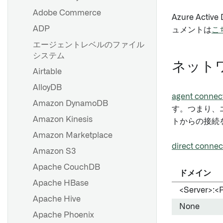
証
SDDI コックピット
Adobe Commerce
Azure Activ
設定リファレンス
ADP
ュメントは
こ
ソースのセットアップ
HyperAuto V1からV2への移行
エージェントレベルのファイル
ソース探索
システム
HyperAuto V1 FAQ
ネット
Airtable
バッチ同期を設定する
AlloyDB
agent connec
ストリーミング同期の設定
Amazon DynamoDB
す。つまり、
ファイルベースの同期
Amazon Kinesis
トからの接続
メディアセットの同期
Amazon Marketplace
JDBC 同期の最適化
direct connec
Amazon S3
トラブルシューティングリフ
Apache CouchDB
ァレンス
ドメイン
Apache HBase
<Server>:<P
Apache Hive
None
Apache Phoenix