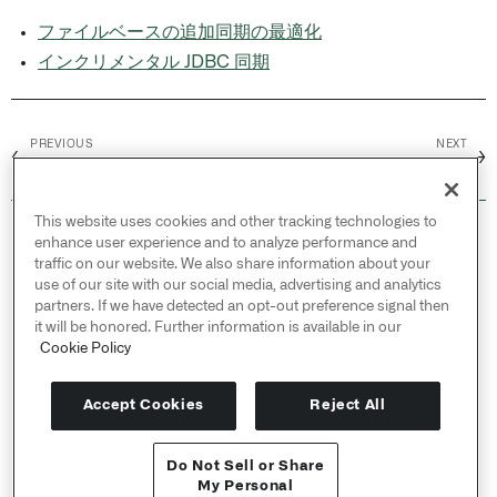
ファイルベースの追加同期の最適化
インクリメンタル JDBC 同期
PREVIOUS
NEXT
←
→
概要
ハイパフォーマンスの維持
This website uses cookies and other tracking technologies to
© 2026 Palantir Technologies Inc. All rights
enhance user experience and to analyze performance and
reserved.
traffic on our website. We also share information about your
use of our site with our social media, advertising and analytics
Cookies Statement ↗
partners. If we have detected an opt-out preference signal then
Privacy Statement ↗
it will be honored. Further information is available in our
Terms of Use ↗
Cookie Policy
Do Not Sell or Share My Personal Information
Accept Cookies
Reject All
Do Not Sell or Share
APIリファレンス ↗
My Personal