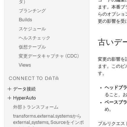
コードの編集
タ）
ます。本番ブ
ブランチング
らのオプショ
Builds
更の影響を受
スケジュール
ヘルスチェック
古いデ
仮想テーブル
変更データキャプチャ (CDC)
変更の影響を
Views
ます。このビ
す。
CONNECT TO DATA
ヘッドブ
データ接続
ること、
HyperAuto
ベースブ
外部トランスフォーム
め。
transforms.external.systemsから
external_systems, Sourceをインポ
プルリクエス