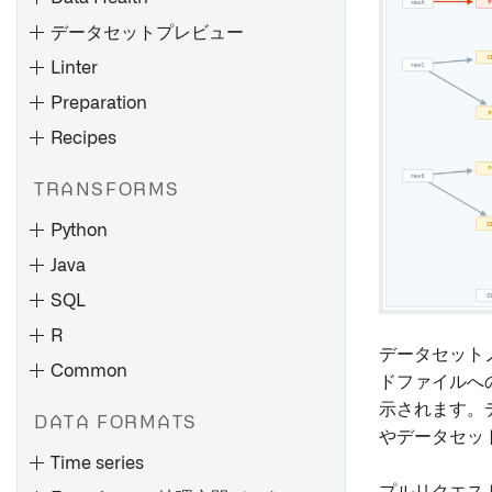
ジョブグループ
スケジューリングのベストプ
データセットプレビュー
ラクティス
パイプラインコードのエクス
ポート
Linter
プロダクションパイプライン
の構築
Preparation
概要
Recipes
データフローを探索する
チェックの種類
概要
ブランチの作成
製作物とオントロジーエンテ
チェックスケジュール
TRANSFORMS
CSVまたはJSONファイルのス
ィティを探索する
変更案を提案する
チェックの監視
キーマを推定する
Python
グラフの保存と共有
変更を承認する
通知と問題点
Java
ノードのカラーリング
ブランチ保護
チェックリファレンス
概要
SQL
グラフ要素リファレンス
フォールバックブランチ
マーキングの削除に関するガ
R
概要
イダンス
データセット
Common
プレビューとロジック
概要
ドファイルへ
チェックグループの作成と監
継承されたマーキングと組織
トランスフォームロジックレ
トランスフォームとパイプラ
ビルドタイムラインの表示
視
示されます。
の削除
スケジュールの作成
DATA FORMATS
ベルバージョン管理
イン
やデータセッ
古いデータセットの理解
チェックグループの表示と理
Scheduler の AIP 機能
Time series
``meta.yaml``
例
解
指定した列を含むデータセッ