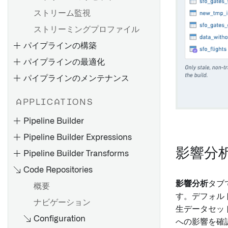
HyperAuto V1 FAQ
SAP アドオンのインストール
ストリーム監視
Palantir Foundry Connector
ストリーミングプロファイル
バッチ同期を設定する
2.0 for SAP Applicationsのイ
パイプラインの構築
ストリーミング同期の設定
ンストール
パイプラインの最適化
ファイルベースの同期
リモートエージェントのイン
ストール
パイプラインのメンテナンス
メディアセットの同期
4.6C/620/640 用リモートエ
JDBC 同期の最適化
APPLICATIONS
ージェントのインストール
失敗するジョブのデバッグ
トラブルシューティングリフ
サポートパッケージのインス
Pipeline Builder
ァレンス
パイプラインの故障をデバッ
トール
Pipeline Builder Expressions
グする
フィックスパックのインスト
影響分
Pipeline Builder Transforms
Pipeline Builder でバッチパ
ストリームの失敗のデバッグ
ール
イプラインを作成する
Code Repositories
メモリ不足（OOM）エラーの
SLT（SAP Landscape
Pipeline Builder を使用して
トラブルシューティング
概要
影響分析
タブ
Transformation Replication
概要
メディアセットバッチパイプ
Server）の設定
す。デフォル
スケジュールのトラブルシュ
エクスポートタスク（レガシ
ナビゲーション
ラインを作成する
生データセッ
ーティング
ー）
RFC 接続の作成
Configuration
コードリポジトリを使用して
への影響を確