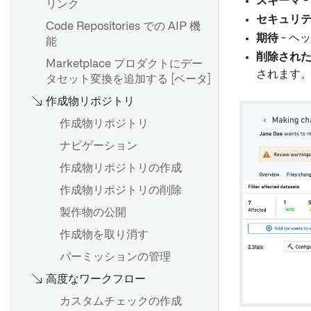
スキーマ
ストリーミングパイプライ
リンク
Foundry使用最適化
ン：概要
Pipeline Builder で一意の ID
セキュリ
ソースの探索
Code Repositories での AIP 機
を作成する
期待
- ヘ
比較：ストリーミング vs バッ
能
Foundry SAP 同期
チ
transforms-streaming-
削除され
Marketplace プロダクトにデー
負荷についての考察
joins.md
されます
パフォーマンスの検討事項
タセット変換を追加する [ベータ]
インクリメンタル更新
Pipeline Builder で LLM ノー
Foundry Streaming によるコ
作成物リポジトリ
SAP オブジェクトタイプ
ドを使用する
ンピュート使用量
作成物リポジトリ
ダイナミックフィルター
頻出パターンのマイニング
ストリーミングキー
ナビゲーション
作成物リポジトリの作成
SAP からロングテキストを抽
概要
概要
作成物リポジトリの削除
出する
データセット出力を追加する
スケジュールを作成する
製作物の公開
カスタム認証とロール管理の
オントロジー出力を追加する
スケジュールの表示と変更
設定
作成物を取り消す
ジオテンポラルシリーズ出力
スケジュールの探索と管理
BEx クエリ
パーミッションの管理
の追加
一般的なスケジューリング設
Extractors
高度なワークフロー
パイプラインのプレビュー
定
関数
カスタムチェックの作成
パイプラインのデリバリー
トリガータイプのリファレン