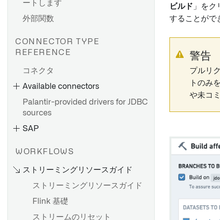
ートします
ビルド
」をク
外部関数
することがで
CONNECTOR TYPE
ダイレクト接続を設定する
REFERENCE
警告
エージェントのセットアップ
コネクタ
プルリ
Bootstrapperプロキシ設定
トのみ
Available connectors
agent-worker-runtime.md
や未コ
Palantir-provided drivers for JDBC
Agent proxy runtime
sources
configuration リファレンス
SAP
HyperAuto V1 概要
トラブルシューティングリフ
ァレンス
HyperAuto V1 を使い始める
WORKFLOWS
OpenID Connect（OIDC）認
ソース探索
ストリーミングリソースガイド
証
SDDI コックピット
ストリーミングリソースガイド
設定リファレンス
Flink 基礎
ソースのセットアップ
HyperAuto V1からV2への移行
ストリームのリセット
ソース探索