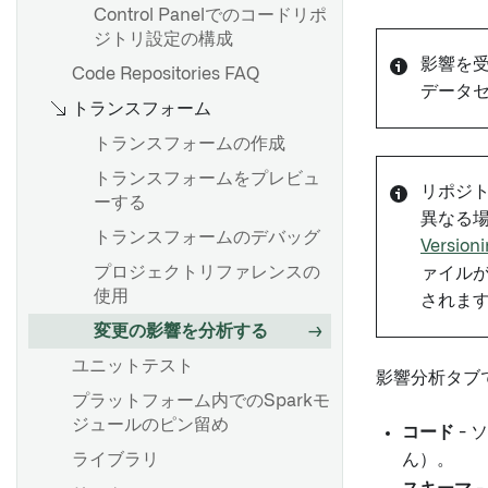
Palantir Foundry Connector
バッチパイプラインを作成す
概要
Control Panelでのコードリポ
2.0 for SAP Applications また
Spark の概念
概要
る
ジトリ設定の構成
は Remote Agent のアンイン
データセットの追加
影響を
Spark の詳細を理解する
Webhook を設定する
コードリポジトリを使用して
Code Repositories FAQ
ストール
自動的に入力データを生成す
メディアセットバッチパイプ
データセ
Spark UI
設定リファレンス
トランスフォーム
Palantir Foundry Connector
る
ラインを作成する
2.0 for SAP Applications コッ
コンピュート使用量の理解
Pipeline Builder でのソース
トランスフォームの作成
Pipeline Builder でインクリ
クピット
およびデータ同期の構成
ネイティブアクセラレーショ
メンタルパイプラインを作成
トランスフォームをプレビュ
Palantir Foundry Connector
リポジ
ン
する
バッチ入力データセットの計
ーする
2.0 for SAP Applications のパ
異なる場
算モード
Spark プロファイルの適用
Pipeline Builder でストリー
トランスフォームのデバッグ
ラメーター
Versio
ミングパイプラインを作成す
Sparkプロファイルのリファ
プロジェクトリファレンスの
ァイル
ハウスキーピングジョブの設
る
レンス
概要
使用
定と構成
されま
データをトランスフォームす
変更の影響を分析する
承認ロール
概要
る
概要
ユニットテスト
Palantir Foundry Connector
影響分析タブ
インクリメンタル同期の作成
データの結合
2.0 for SAP Applications のバ
プロジェクションの設定
プラットフォーム内でのSparkモ
ックアップと復元
ハイパフォーマンスの維持
ジュールのピン留め
データの結合
高度な詳細
コード
-
ライブラリ
ジオスペーシャルトランスフ
ん）。
ォームの作成
新しいソースの作成