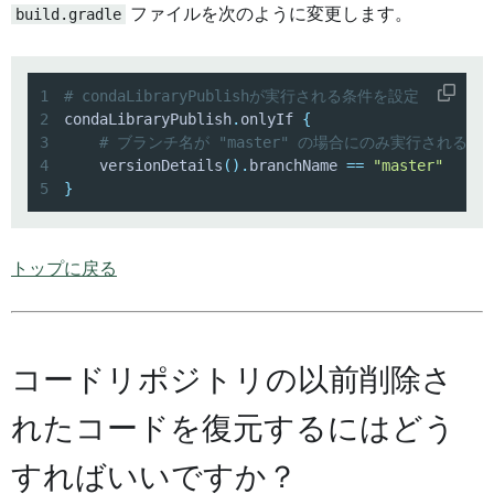
build.gradle
ファイルを次のように変更します。
1
# condaLibraryPublishが実行される条件を設定
2
condaLibraryPublish
.
onlyIf 
{
3
# ブランチ名が "master" の場合にのみ実行されるよ
4
    versionDetails
(
)
.
branchName 
==
"master"
5
}
トップに戻る
コードリポジトリの以前削除さ
れたコードを復元するにはどう
すればいいですか？