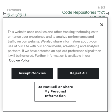
NEXT
PREVIOUS
Code Repositories での
←
→
ライブラリ
AIP 機能
This website uses cookies and other tracking technologies to
© 2026 Palantir Technologies Inc. All rights
enhance user experience and to analyze performance and
reserved.
traffic on our website. We also share information about your
use of our site with our social media, advertising and analytics
Cookies Statement ↗
partners. If we have detected an opt-out preference signal then
Privacy Statement ↗
it will be honored. Further information is available in our
Terms of Use ↗
Cookie Policy
Do Not Sell or Share My Personal Information
Accept Cookies
Reject All
Do Not Sell or Share
APIリファレンス ↗
My Personal
Information
Send feedback