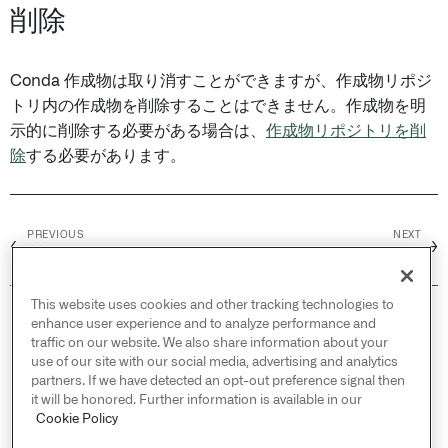
削除
Conda 作成物は取り消すことができますが、作成物リポジ
トリ内の作成物を削除することはできません。作成物を明
示的に削除する必要がある場合は、
作成物リポジトリを削
除
する必要があります。
PREVIOUS
NEXT
←
→
製作物の公開
パーミッションの管理
This website uses cookies and other tracking technologies to
© 2026 Palantir Technologies Inc. All rights
enhance user experience and to analyze performance and
reserved.
traffic on our website. We also share information about your
use of our site with our social media, advertising and analytics
Cookies Statement ↗
partners. If we have detected an opt-out preference signal then
Privacy Statement ↗
it will be honored. Further information is available in our
Terms of Use ↗
Cookie Policy