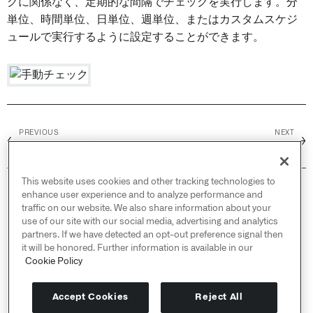
グに関係なく、定期的な間隔でチェックを実行します。分
単位、時間単位、日単位、週単位、またはカスタムスケジ
ュールで実行するように設定することができます。
PREVIOUS
NEXT
←
→
チェックの種類
チェックの監視
This website uses cookies and other tracking technologies to
© 2026 Palantir Technologies Inc. All rights
enhance user experience and to analyze performance and
reserved.
traffic on our website. We also share information about your
use of our site with our social media, advertising and analytics
Cookies Statement ↗
partners. If we have detected an opt-out preference signal then
Privacy Statement ↗
it will be honored. Further information is available in our
Terms of Use ↗
Cookie Policy
Do Not Sell or Share My Personal Information
Accept Cookies
Reject All