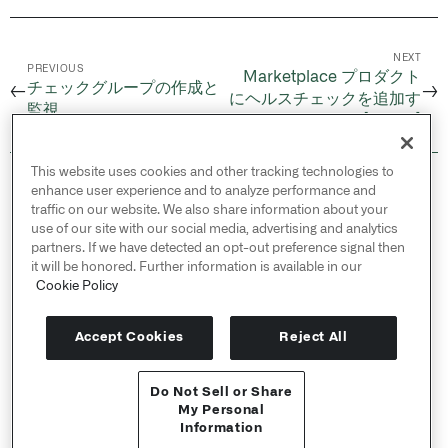
NEXT
PREVIOUS
Marketplace プロダクト
チェックグループの作成と
←
→
にヘルスチェックを追加す
監視
る [ベータ]
This website uses cookies and other tracking technologies to
© 2026 Palantir Technologies Inc. All rights
enhance user experience and to analyze performance and
reserved.
traffic on our website. We also share information about your
use of our site with our social media, advertising and analytics
Cookies Statement ↗
partners. If we have detected an opt-out preference signal then
Privacy Statement ↗
it will be honored. Further information is available in our
Terms of Use ↗
Cookie Policy
Do Not Sell or Share My Personal Information
Accept Cookies
Reject All
Do Not Sell or Share
APIリファレンス ↗
My Personal
Information