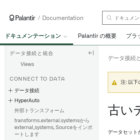
ブランチング
Builds
Documentation
スケジュール
ヘルスチェック
ドキュメンテーション
Palantir の概要
プラ
仮想テーブル
データ接続と統合
変更データキャプチャ (CDC)
データ接続
Views
CONNECT TO DATA
注: 以
データ接続
HyperAuto
古い
外部トランスフォーム
transforms.external.systemsから
external_systems, Sourceをインポ
データセット
ートします