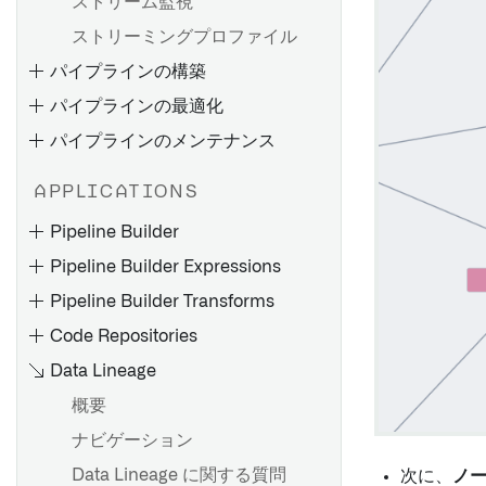
ストリーム監視
Palantir Foundry Connector
ストリーミングプロファイル
バッチ同期を設定する
2.0 for SAP Applicationsのイ
パイプラインの構築
ストリーミング同期の設定
ンストール
パイプラインの最適化
ファイルベースの同期
リモートエージェントのイン
ストール
パイプラインのメンテナンス
メディアセットの同期
4.6C/620/640 用リモートエ
JDBC 同期の最適化
APPLICATIONS
ージェントのインストール
失敗するジョブのデバッグ
トラブルシューティングリフ
サポートパッケージのインス
Pipeline Builder
ァレンス
パイプラインの故障をデバッ
トール
Pipeline Builder Expressions
グする
フィックスパックのインスト
Pipeline Builder Transforms
Pipeline Builder でバッチパ
ストリームの失敗のデバッグ
ール
イプラインを作成する
Code Repositories
メモリ不足（OOM）エラーの
SLT（SAP Landscape
Pipeline Builder を使用して
トラブルシューティング
概要
Transformation Replication
Data Lineage
メディアセットバッチパイプ
Server）の設定
スケジュールのトラブルシュ
エクスポートタスク（レガシ
概要
ラインを作成する
ーティング
ー）
RFC 接続の作成
ナビゲーション
コードリポジトリを使用して
Palantir Foundry Connector
バッチパイプラインを作成す
Data Lineage に関する質問
概要
Control Panelでのコードリポ
次に、
ノ