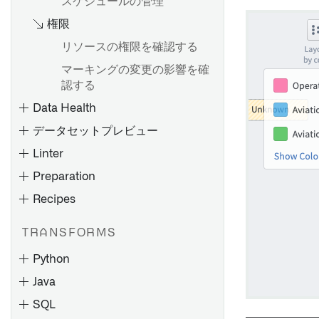
ン：概要
スケジュールの管理
Pipeline Builder で一意の ID
ソースの探索
を作成する
比較：ストリーミング vs バッ
権限
Foundry SAP 同期
チ
transforms-streaming-
リソースの権限を確認する
負荷についての考察
joins.md
パフォーマンスの検討事項
マーキングの変更の影響を確
インクリメンタル更新
Pipeline Builder で LLM ノー
Foundry Streaming によるコ
認する
SAP オブジェクトタイプ
ドを使用する
ンピュート使用量
Data Health
作成物リポジトリ
ダイナミックフィルター
頻出パターンのマイニング
ストリーミングキー
データセットプレビュー
ナビゲーション
Linter
作成物リポジトリの作成
SAP からロングテキストを抽
概要
概要
Preparation
作成物リポジトリの削除
出する
データセット出力を追加する
スケジュールを作成する
Recipes
チェックの種類
製作物の公開
カスタム認証とロール管理の
オントロジー出力を追加する
スケジュールの表示と変更
設定
チェックスケジュール
作成物を取り消す
ジオテンポラルシリーズ出力
TRANSFORMS
スケジュールの探索と管理
BEx クエリ
チェックの監視
パーミッションの管理
の追加
Python
一般的なスケジューリング設
Extractors
通知と問題点
パイプラインのプレビュー
定
Java
関数
チェックリファレンス
カスタムチェックの作成
パイプラインのデリバリー
トリガータイプのリファレン
SQL
トランザクションコードとレ
ス
データセットをダウンロード
出力からマーキングを削除