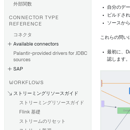
外部関数
自分のデ
ビルドさ
CONNECTOR TYPE
ダイレクト接続を設定する
ソースか
REFERENCE
エージェントのセットアップ
コネクタ
これらの問いに
Bootstrapperプロキシ設定
Available connectors
agent-worker-runtime.md
最初に、D
Palantir-provided drivers for JDBC
Agent proxy runtime
認します
sources
configuration リファレンス
SAP
HyperAuto V1 概要
トラブルシューティングリフ
ァレンス
HyperAuto V1 を使い始める
WORKFLOWS
OpenID Connect（OIDC）認
ソース探索
ストリーミングリソースガイド
証
SDDI コックピット
ストリーミングリソースガイド
設定リファレンス
Flink 基礎
ソースのセットアップ
HyperAuto V1からV2への移行
ストリームのリセット
ソース探索
HyperAuto V1 FAQ
SAP アドオンのインストール