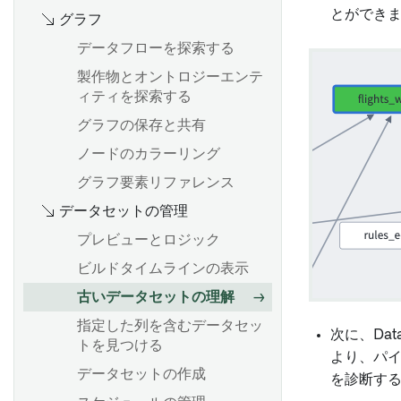
2.0 for SAP Applications また
Spark の概念
概要
る
ジトリ設定の構成
とができ
グラフ
は Remote Agent のアンイン
データセットの追加
Spark の詳細を理解する
Webhook を設定する
コードリポジトリを使用して
ストール
自動的に入力データを生成す
データフローを探索する
メディアセットバッチパイプ
Spark UI
設定リファレンス
Palantir Foundry Connector
る
ラインを作成する
製作物とオントロジーエンテ
2.0 for SAP Applications コッ
コンピュート使用量の理解
Pipeline Builder でのソース
トランスフォームの作成
ィティを探索する
Pipeline Builder でインクリ
クピット
およびデータ同期の構成
ネイティブアクセラレーショ
メンタルパイプラインを作成
トランスフォームをプレビュ
グラフの保存と共有
Palantir Foundry Connector
ン
する
バッチ入力データセットの計
ーする
ノードのカラーリング
2.0 for SAP Applications のパ
算モード
Spark プロファイルの適用
Pipeline Builder でストリー
トランスフォームのデバッグ
ラメーター
グラフ要素リファレンス
ミングパイプラインを作成す
Sparkプロファイルのリファ
プロジェクトリファレンスの
ハウスキーピングジョブの設
る
データセットの管理
レンス
概要
使用
定と構成
プレビューとロジック
データをトランスフォームす
変更の影響を分析する
承認ロール
概要
ビルドタイムラインの表示
る
概要
Palantir Foundry Connector
インクリメンタル同期の作成
古いデータセットの理解
データの結合
2.0 for SAP Applications のバ
プロジェクションの設定
ックアップと復元
ハイパフォーマンスの維持
指定した列を含むデータセッ
データの結合
高度な詳細
次に、Dat
トを見つける
ジオスペーシャルトランスフ
より、パ
データセットの作成
ォームの作成
新しいソースの作成
を診断す
ストリーミングパイプライ
Foundry使用最適化