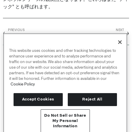
ック" とも呼ばれます。
PREVIOUS
NEXT
←
→
概要
データモデリング
This website uses cookies and other tracking technologies to
© 2026 Palantir Technologies Inc. All rights
enhance user experience and to analyze performance and
reserved.
traffic on our website. We also share information about your
use of our site with our social media, advertising and analytics
Cookies Statement ↗
partners. If we have detected an opt-out preference signal then
Privacy Statement ↗
it will be honored. Further information is available in our
Terms of Use ↗
Cookie Policy
Do Not Sell or Share My Personal Information
Accept Cookies
Reject All
Do Not Sell or Share
APIリファレンス ↗
My Personal
Information