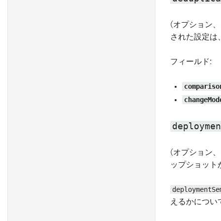
ジオテンポラルシリーズ出力
スケジュールの探索と管理
概要
BEx クエリ
パーミッションの管理
の追加
一般的なスケジューリング設
環境作成の概要
(オプション
Extractors
Time series アラート
パイプラインのプレビュー
定
された設定は
トラブルシューティングガイ
関数
time series アラートの設定
カスタムチェックの作成
パイプラインのデリバリー
トリガータイプのリファレン
ド
トランザクションコードとレ
FAQ
ス
フィールド:
データセットをダウンロード
出力からマーキングを削除
ポートの抽出
のために準備する
トラブルシューティングリフ
ブレーキングチェンジ
Python パッケージの Conda
SAPからHANAビューを取り
compariso
ァレンス
Derived series
解決
込む
changeMod
マーケットプレイス商品にス
概要
派生 series のセットアップ
Python ライブラリの共有
パイプライン管理
ユーザー属性付きSAP書き戻
ケジュールを追加 [ベータ]
ブランチ設定
しとOAuth 2.0
オントロジーに派生 series を
deploymen
入力サンプリング戦略を追加
手動で保存する
リポジトリ設定
する
Logic Flows
派生 series の管理
リポジトリのアップグレード
(オプション
パラメーター
接続フローの作成
ップショット
Derived series の権限
Accelerate Spark with Velox
Spark profiles
ビルド設定
Compassファイルリスター
FAQ
作成物の設定
カスタム関数の作成
deploymentSe
概要
オントロジーのインポート
ノードの表示と非表示
えるかについ
推奨されるプロジェクトとチ
Foundry での時系列データの
Polars ストリーミングモード
高度なリポジトリ設定
Pipeline Builder におけるフ
ームの構造