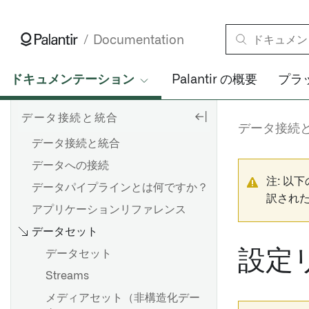
Documentation
ドキュメンテーション
Palantir の概要
プラ
データ接続と統合
データ接続
データ接続と統合
データへの接続
注: 以
データパイプラインとは何ですか？
訳され
アプリケーションリファレンス
データセット
設定
データセット
Streams
メディアセット（非構造化デー