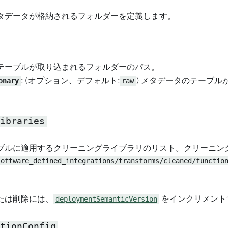
タデータが格納されるフォルダーを定義します。
のテーブルが取り込まれるフォルダーのパス。
onary
: (オプション、デフォルト:
raw
) メタデータのテーブル
。
ibraries
ブルに適用するクリーニングライブラリのリスト。クリーニン
software_defined_integrations/transforms/cleaned/functio
たは削除には、
deploymentSemanticVersion
をインクリメント
tionConfig