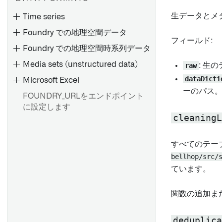
ベルバージョン管理
イン
インクリメンタル同期の作成
古いデータセットの理解
チェックグループの表示と理
データの結合
2.0 for SAP Applications のバ
プロジェクションの設定
生データとメ
Time series
``meta.yaml``
例
解
ックアップと復元
ハイパフォーマンスの維持
指定した列を含むデータセッ
データの結合
高度な詳細
Foundry での地理空間データ
仮想テーブルの概要
非構造化ファイルの読み書き
トを見つける
ジオスペーシャルトランスフ
フィールド:
Foundry での地理空間時系列データ
ファイルの読み込み
ユニットテスト
データセットの作成
ォームの作成
新しいソースの作成
ストリーミングパイプライ
Foundry使用最適化
Media sets (unstructured data)
ン：概要
ユニットテスト
高度な設定
raw
: 生
スケジュールの管理
Pipeline Builder で一意の ID
ソースの探索
を作成する
dataDicti
Microsoft Excel
セットアップ
比較：ストリーミング vs バッ
デバッグ
Foundry SAP 同期
ーのパス
チ
transforms-streaming-
FOUNDRY_URLをエンドポイント
新しい time series オブジェク
リソースの権限を確認する
負荷についての考察
joins.md
に設定します
トタイプを作成または選択す
パフォーマンスの検討事項
概要
マーキングの変更の影響を確
インクリメンタル更新
cleaningL
る
Pipeline Builder で LLM ノー
Foundry Streaming によるコ
認する
インクリメンタル変換リファ
SAP オブジェクトタイプ
ドを使用する
time series プロパティ
ンピュート使用量
レンス
作成物リポジトリ
すべてのテー
(TSPs)
ダイナミックフィルター
頻出パターンのマイニング
ストリーミングキー
マージと追加
bellhop/src/
ナビゲーション
time series syncs
ています。
トランザクションの中止
作成物リポジトリの作成
センサーオブジェクトタイプ
SAP からロングテキストを抽
概要
概要
スナップショットから履歴デ
のセットアップ
作成物リポジトリの削除
出する
関数の追加ま
データセット出力を追加する
スケジュールを作成する
ータセットを作成する
時系列データの権限
製作物の公開
カスタム認証とロール管理の
オントロジー出力を追加する
スケジュールの表示と変更
設定
高度な設定
deduplica
作成物を取り消す