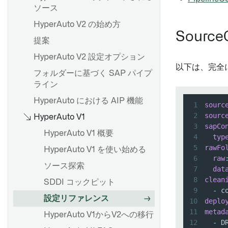
ソース
HyperAuto V2 の始め方
Source
提案
ダイレクト接続を設定する
HyperAuto V2 設定オプション
エージェントのセットアップ
以下は、完全に
フォルダーに基づく SAP パイプ
Bootstrapperプロキシ設定
ライン
agent-worker-runtime.md
HyperAuto における AIP 機能
1
sourc
Agent proxy runtime
2
sourc
HyperAuto V1
configuration リファレンス
3
sapCo
HyperAuto V1 概要
4
typ
トラブルシューティングリフ
5
rawFo
ァレンス
HyperAuto V1 を使い始める
6
raw
OpenID Connect（OIDC）認
ソース探索
7
dat
証
8
clean
SDDI コックピット
9
-
 c
設定リファレンス
10
deplo
ソースのセットアップ
11
metad
HyperAuto V1からV2への移行
12
-
 D
ソース探索