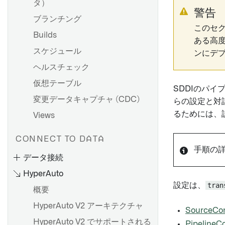
タ）
警告
ブランチング
このセク
Builds
ある高
スケジュール
ンにデ
ヘルスチェック
仮想テーブル
SDDIのパ
変更データキャプチャ (CDC)
らの設定と対
るためには、
Views
CONNECT TO DATA
手順の
データ接続
HyperAuto
設定は、
tran
概要
HyperAuto V2 アーキテクチャ
SourceCon
HyperAuto V2 でサポートされる
PipelineCo