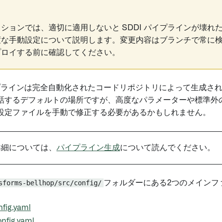
ションでは、適切に適用しないと SDDI パイプラインが壊れ
度な手動設定について説明します。変更内容はブランチで常に
プロイする前に確認してください。
イプラインは完全自動化されたコードリポジトリによって生成さ
話するデフォルトの場所ですが、高度なパラメーターや標準外
設定ファイルを手動で修正する必要があるかもしれません。
詳細については、
パイプライン生成
について読んでください。
sforms-bellhop/src/config/
フォルダーにある2つのメインフ
fig.yaml
nfig.yaml