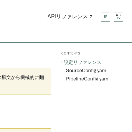
AB
APIリファレンス ↗
JP
XY
CONTENTS
設定リファレンス
SourceConfig.yaml
の原文から機械的に翻
PipelineConfig.yaml