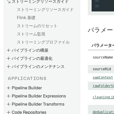
34
ストリーミングリソースガイド
35
概要
ストリーミングリソースガイド
Webhook を設定する
Flink 基礎
設定リファレンス
ストリームのリセット
パラメー
SAP アドオンのインストール
ストリーム監視
Palantir Foundry Connector
ストリーミングプロファイル
パラメータ
2.0 for SAP Applicationsのイ
パイプラインの構築
ンストール
sourceName
パイプラインの最適化
リモートエージェントのイン
ストール
パイプラインのメンテナンス
sourceRid
4.6C/620/640 用リモートエ
sapContext
APPLICATIONS
ージェントのインストール
失敗するジョブのデバッグ
rawFolderS
サポートパッケージのインス
Pipeline Builder
パイプラインの故障をデバッ
トール
Pipeline Builder Expressions
グする
cleaningLi
フィックスパックのインスト
Pipeline Builder Transforms
Pipeline Builder でバッチパ
ストリームの失敗のデバッグ
ール
イプラインを作成する
deduplicat
Code Repositories
メモリ不足（OOM）エラーの