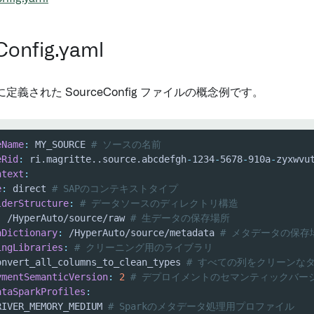
Config.yaml
定義された SourceConfig ファイルの概念例です。
eName
:
 MY_SOURCE 
# ソースの名前
eRid
:
 ri.magritte..source.abcdefgh
-
1234
-
5678
-
910a
-
zyxwvu
ntext
:
e
:
 direct 
# SAPのコンテキストタイプ
lderStructure
:
# データソースのディレクトリ構造
:
 /HyperAuto/source/raw 
# 生データの保存場所
aDictionary
:
 /HyperAuto/source/metadata 
# メタデータの保存
ingLibraries
:
# クリーニング用のライブラリ
onvert_all_columns_to_clean_types 
# すべての列をクリーンな
ymentSemanticVersion
:
2
# デプロイメントのセマンティックバー
ataSparkProfiles
:
RIVER_MEMORY_MEDIUM 
# Sparkのメタデータ処理用プロファイル