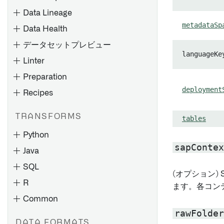
SLT（SAP Landscape
Pipeline Builder を使用して
トラブルシューティング
Transformation Replication
Data Lineage
メディアセットバッチパイプ
Server）の設定
スケジュールのトラブルシュ
metadataSp
Data Health
ラインを作成する
ーティング
RFC 接続の作成
データセットプレビュー
コードリポジトリを使用して
languageKe
Palantir Foundry Connector
バッチパイプラインを作成す
Linter
概要
Control Panelでのコードリポ
2.0 for SAP Applications また
Spark の概念
る
ジトリ設定の構成
Preparation
は Remote Agent のアンイン
データセットの追加
Spark の詳細を理解する
コードリポジトリを使用して
ストール
deployment
Recipes
自動的に入力データを生成す
データフローを探索する
チェックの種類
メディアセットバッチパイプ
Spark UI
Palantir Foundry Connector
る
ラインを作成する
製作物とオントロジーエンテ
チェックスケジュール
2.0 for SAP Applications コッ
コンピュート使用量の理解
TRANSFORMS
tables
Pipeline Builder でのソース
トランスフォームの作成
ィティを探索する
Pipeline Builder でインクリ
チェックの監視
クピット
およびデータ同期の構成
ネイティブアクセラレーショ
メンタルパイプラインを作成
Python
トランスフォームをプレビュ
グラフの保存と共有
通知と問題点
Palantir Foundry Connector
ン
する
sapContex
バッチ入力データセットの計
ーする
Java
ノードのカラーリング
2.0 for SAP Applications のパ
チェックリファレンス
算モード
Spark プロファイルの適用
Pipeline Builder でストリー
トランスフォームのデバッグ
ラメーター
SQL
グラフ要素リファレンス
ミングパイプラインを作成す
(オプション)
Sparkプロファイルのリファ
プロジェクトリファレンスの
ハウスキーピングジョブの設
R
る
レンス
ます。各コンテ
概要
概要
使用
定と構成
Common
プレビューとロジック
チェックグループの作成と監
データをトランスフォームす
変更の影響を分析する
承認ロール
rawFolder
概要
トランスフォームロジックレ
トランスフォームとパイプラ
ビルドタイムラインの表示
視
る
概要
DATA FORMATS
Palantir Foundry Connector