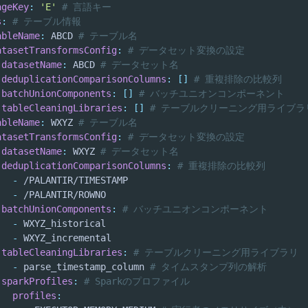
ageKey
:
'E'
# 言語キー
s
:
# テーブル情報
ableName
:
 ABCD 
# テーブル名
atasetTransformsConfig
:
# データセット変換の設定
datasetName
:
 ABCD 
# データセット名
deduplicationComparisonColumns
:
[
]
# 重複排除の比較列
batchUnionComponents
:
[
]
# バッチユニオンコンポーネント
tableCleaningLibraries
:
[
]
# テーブルクリーニング用ライブラ
ableName
:
 WXYZ 
# テーブル名
atasetTransformsConfig
:
# データセット変換の設定
datasetName
:
 WXYZ 
# データセット名
deduplicationComparisonColumns
:
# 重複排除の比較列
-
-
batchUnionComponents
:
# バッチユニオンコンポーネント
-
-
tableCleaningLibraries
:
# テーブルクリーニング用ライブラリ
-
 parse_timestamp_column 
# タイムスタンプ列の解析
sparkProfiles
:
# Sparkのプロファイル
profiles
: