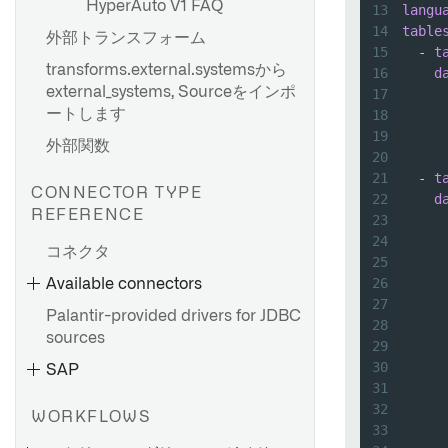
HyperAuto V1 FAQ
13
langu
14
table
外部トランスフォーム
15
-
t
バッチ同期を設定する
transforms.external.systemsから
16
d
external_systems, Sourceをインポ
ストリーミング同期の設定
17
ートします
18
ファイルベースの同期
19
外部関数
メディアセットの同期
20
21
-
t
JDBC 同期の最適化
CONNECTOR TYPE
22
d
REFERENCE
23
トラブルシューティングリフ
24
ァレンス
コネクタ
25
26
Available connectors
27
Palantir-provided drivers for JDBC
28
sources
29
概要
30
SAP
31
エクスポートタスク（レガシ
32
ー）
WORKFLOWS
33