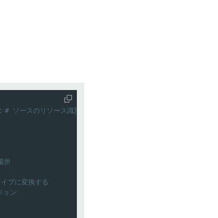
t 
# ソースのリソース識別子
場所
タイプに変換する
ジョン