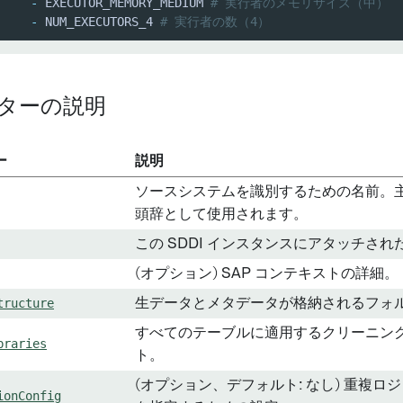
-
 EXECUTOR_MEMORY_MEDIUM 
# 実行者のメモリサイズ（中）
-
 NUM_EXECUTORS_4 
# 実行者の数（4）
ターの説明
ー
説明
ソースシステムを識別するための名前。
頭辞として使用されます。
この SDDI インスタンスにアタッチされた
(オプション) SAP コンテキストの詳細。
tructure
生データとメタデータが格納されるフォ
すべてのテーブルに適用するクリーニン
braries
ト。
(オプション、デフォルト: なし) 重複
ionConfig