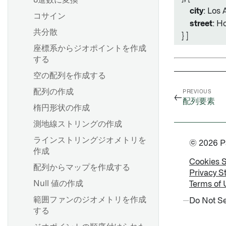
8進数に変換
city
: Los 
コサイン
street
: H
共分散
} ]
座標系からジオポイントを作成
する
Oracle NetSuite 概要
空の配列を作成する
Oracle NetSuite
配列の作成
PREVIOUS
SuiteAnalytics
←
配列要素
楕円形状の作成
Oracle NetSuite SuiteQL
測地線ストリングの作成
Oracle NetSuite SuiteTalk
ラインストリングジオメトリを
© 2026 Pal
作成
Cookies 
配列からマップを作成する
Privacy S
Null 値の作成
Terms of 
範囲ファンのジオメトリを作成
Do Not Se
する