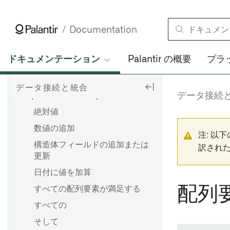
パイプラインの構築
ストリーミング同期の設定
ンストール
パイプラインの最適化
ファイルベースの同期
リモートエージェントのイン
Documentation
ストール
パイプラインのメンテナンス
メディアセットの同期
4.6C/620/640 用リモートエ
JDBC 同期の最適化
ドキュメンテーション
Palantir の概要
プラ
APPLICATIONS
ージェントのインストール
失敗するジョブのデバッグ
トラブルシューティングリフ
サポートパッケージのインス
Pipeline Builder
ァレンス
パイプラインの故障をデバッ
データ接続と統合
トール
Pipeline Builder Expressions
データ接続
グする
フィックスパックのインスト
絶対値
Pipeline Builder でバッチパ
ストリームの失敗のデバッグ
ール
イプラインを作成する
数値の追加
メモリ不足（OOM）エラーの
SLT（SAP Landscape
注: 以
Pipeline Builder を使用して
トラブルシューティング
概要
Transformation Replication
構造体フィールドの追加または
訳され
メディアセットバッチパイプ
Server）の設定
更新
スケジュールのトラブルシュ
エクスポートタスク（レガシ
ラインを作成する
ーティング
ー）
RFC 接続の作成
日付に値を加算
コードリポジトリを使用して
Palantir Foundry Connector
配列
すべての配列要素が満足する
バッチパイプラインを作成す
概要
2.0 for SAP Applications また
Spark の概念
概要
る
すべての
は Remote Agent のアンイン
データセットの追加
Spark の詳細を理解する
Webhook を設定する
コードリポジトリを使用して
そして
ストール
自動的に入力データを生成す