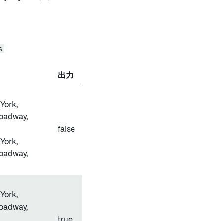
s
出力
York,
roadway,
false
York,
roadway,
York,
roadway,
true