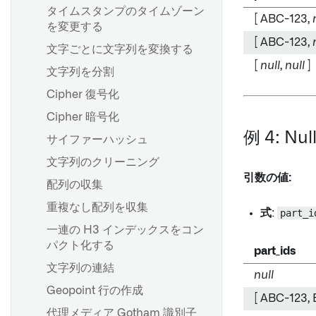
の構築
タイムスタンプのタイムゾーン
[ ABC-123,
概要
を変更する
[ ABC-123,
概要
ブランチの作成
文字ごとに文字列を変換する
[
null
,
null
]
CSVまたはJSONファイルのス
変更案を提案する
文字列を分割
キーマを推定する
変更を承認する
Cipher 復号化
ブランチ保護
Cipher 暗号化
概要
例 4: Nu
フォールバックブランチ
サイファーハッシュ
マーキングの削除に関するガ
文字列のクリーニング
イダンス
引数の値:
概要
配列の収集
継承されたマーキングと組織
の削除
スケジュールの作成
重複なし配列を収集
式
:
part_i
Scheduler の AIP 機能
一連の H3 インデックスをコン
パクト化する
part_ids
文字列の連結
データ期待値
null
Geopoint 行の作成
データのヘルスチェックを設
[ ABC-123, 
定する
代理メディア Gotham 識別子