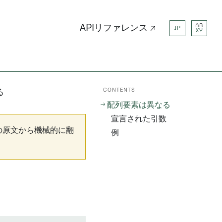
AB
APIリファレンス ↗
JP
XY
CONTENTS
る
配列要素は異なる
宣言された引数
の原文から機械的に翻
例