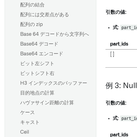
込む
配列の結合
マーケットプレイス商品にス
パイプライン管理
ユーザー属性付きSAP書き戻
ケジュールを追加 [ベータ]
引数の値:
配列には交差点がある
しとOAuth 2.0
入力サンプリング戦略を追加
配列の zip
する
式
:
part_i
Logic Flows
Base 64 デコードから文字列へ
パラメーター
接続フローの作成
Base64 デコード
part_ids
ビルド設定
Compassファイルリスター
Base64 エンコード
[ ]
カスタム関数の作成
ビット左シフト
ノードの表示と非表示
推奨されるプロジェクトとチ
ビットシフト右
Pipeline Builder におけるフ
ームの構造
ォルダー
H3 インデックスのバッファー
例 3: Nu
開発のベストプラクティス
カラーグループ
目的地点の計算
ブランチングとリリースプロ
Checkpoints
ハヴァサイン距離の計算
引数の値:
セス
ジョブグループ
ケース
スケジューリングのベストプ
式
:
part_i
ラクティス
パイプラインコードのエクス
キャスト
ポート
プロダクションパイプライン
Ceil
part_ids