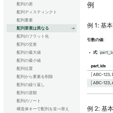
負荷についての考察
例
配列の差
joins.md
パフォーマンスの検討事項
インクリメンタル更新
配列ディスティンクト
Pipeline Builder で LLM ノー
Foundry Streaming によるコ
SAP オブジェクトタイプ
ドを使用する
配列要素
ンピュート使用量
例 1: 
ダイナミックフィルター
頻出パターンのマイニング
配列要素は異なる
ストリーミングキー
配列のフラット化
引数の値:
SAP からロングテキストを抽
概要
配列の交差
概要
出する
データセット出力を追加する
配列の最大値
スケジュールを作成する
式
:
part_i
カスタム認証とロール管理の
オントロジー出力を追加する
配列の最小値
スケジュールの表示と変更
設定
part_ids
ジオテンポラルシリーズ出力
配列位置
スケジュールの探索と管理
BEx クエリ
の追加
[ ABC-123, 
配列から要素を削除
一般的なスケジューリング設
Extractors
パイプラインのプレビュー
定
[ ABC-123, 
配列の繰り返し
関数
パイプラインのデリバリー
トリガータイプのリファレン
配列の逆順
トランザクションコードとレ
ス
出力からマーキングを削除
ポートの抽出
配列のソート
トラブルシューティングリフ
ブレーキングチェンジ
SAPからHANAビューを取り
例 2: 
構造体キーで配列を並べ替え
ァレンス