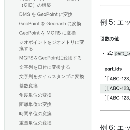
（GID）の構築
Pipeline Builderにおける単体
テスト
DMS を GeoPoint に変換
例 5: 
GeoPoint を Geohash に変換
GeoPoint を MGRS に変換
引数の値:
ジオポイントをジオメトリに変
換する
式
:
part_i
MGRSをGeoPointに変換する
文字列を日付に変換する
part_ids
文字列をタイムスタンプに変換
[ [ ABC-123
基数変換
[ [ ABC-123,
角度単位の変換
[ [ ABC-123
距離単位の変換
時間単位の変換
重量単位の変換
例 6: 