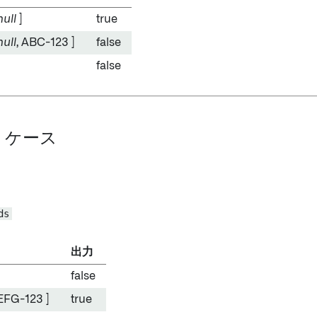
null
]
true
null
, ABC-123 ]
false
false
ll ケース
ds
出力
false
EFG-123 ]
true