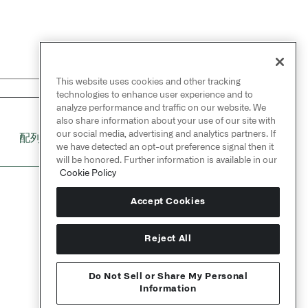
This website uses cookies and other tracking
technologies to enhance user experience and to
analyze performance and traffic on our website. We
also share information about your use of our site with
NEXT
→
our social media, advertising and analytics partners. If
配列のフラット化
we have detected an opt-out preference signal then it
will be honored. Further information is available in our
Cookie Policy
Accept Cookies
Reject All
Do Not Sell or Share My Personal
Information