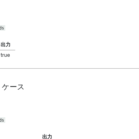
ds
出力
true
ll ケース
ds
出力