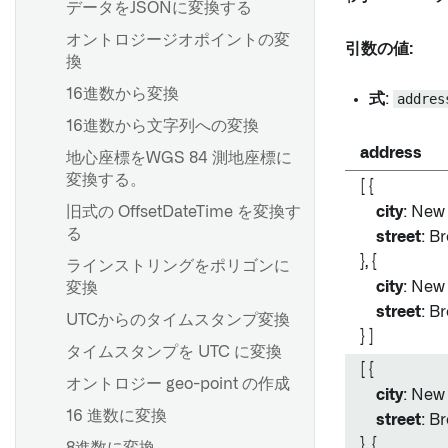
データをJSONに変換する
オントロジージオポイントの変
引数の値:
換
16進数から変換
式
:
addres
16進数から文字列への変換
address
地心座標をWGS 84 測地座標に
変換する。
[ {
旧式の OffsetDateTime を変換す
city
: New 
る
street
: B
}, {
ラインストリングをポリゴンに
city
: New 
変換
street
: B
UTCからのタイムスタンプ変換
} ]
タイムスタンプを UTC に変換
[ {
オントロジー geo-point の作成
city
: New 
16 進数に変換
street
: B
}, {