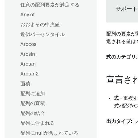
メディアセットバッチパイプ
Spark UI
設定リファレンス
任意の配列要素が満足する
Palantir Foundry Connector
る
ラインを作成する
サポート
2.0 for SAP Applications コッ
コンピュート使用量の理解
Any of
Pipeline Builder でのソース
Pipeline Builder でインクリ
クピット
およびデータ同期の構成
ネイティブアクセラレーショ
メンタルパイプラインを作成
おおよその中央値
Palantir Foundry Connector
ン
する
バッチ入力データセットの計
配列の要素が異な
近似パーセンタイル
2.0 for SAP Applications のパ
算モード
Spark プロファイルの適用
Pipeline Builder でストリー
返される値は f
ラメーター
Arccos
ミングパイプラインを作成す
Sparkプロファイルのリファ
ハウスキーピングジョブの設
る
Arcsin
レンス
式のカテゴリ
概要
定と構成
Arctan
データをトランスフォームす
承認ロール
概要
Arctan2
る
概要
Palantir Foundry Connector
宣言さ
インクリメンタル同期の作成
面積
データの結合
2.0 for SAP Applications のバ
プロジェクションの設定
ックアップと復元
ハイパフォーマンスの維持
配列に追加
データの結合
高度な詳細
式
- 重複
配列の直積
ジオスペーシャルトランスフ
式<配列<Co
ォームの作成
新しいソースの作成
ストリーミングパイプライ
配列の結合
Foundry使用最適化
ン：概要
Pipeline Builder で一意の ID
ソースの探索
出力タイプ:
配列に含まれる
を作成する
比較：ストリーミング vs バッ
Foundry SAP 同期
配列にnullが含まれている
チ
transforms-streaming-