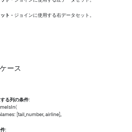
セット
- ジョインに使用する左データセット。
セット
- ジョインに使用する右データセット。
基本ケース
択する列の条件
:
meIsIn(
es: [tail_number, airline],
条件
: