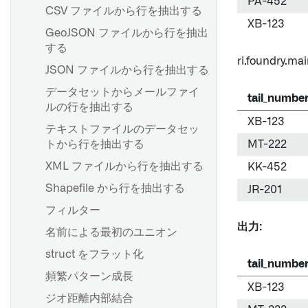
PA-452
joins.md
パフォーマンスの検討事項
CSV ファイルから行を抽出する
インクリメンタル更新
XB-123
Pipeline Builder で LLM ノー
Foundry Streaming によるコ
GeoJSON ファイルから行を抽出
SAP オブジェクトタイプ
ドを使用する
ンピュート使用量
する
ri.foundry.mai
ダイナミックフィルター
頻出パターンのマイニング
ストリーミングキー
JSON ファイルから行を抽出する
データセットからメールファイ
tail_numbe
ルの行を抽出する
SAP からロングテキストを抽
概要
概要
XB-123
出する
テキストファイルのデータセッ
データセット出力を追加する
スケジュールを作成する
トから行を抽出する
MT-222
カスタム認証とロール管理の
オントロジー出力を追加する
スケジュールの表示と変更
設定
XML ファイルから行を抽出する
KK-452
ジオテンポラルシリーズ出力
スケジュールの探索と管理
BEx クエリ
Shapefile から行を抽出する
の追加
JR-201
一般的なスケジューリング設
Extractors
フィルター
パイプラインのプレビュー
定
関数
出力:
名前による最初のユニオン
パイプラインのデリバリー
トリガータイプのリファレン
トランザクションコードとレ
ス
struct をフラット化
出力からマーキングを削除
ポートの抽出
tail_numbe
トラブルシューティングリフ
頻繁パターン成長
ブレーキングチェンジ
SAPからHANAビューを取り
XB-123
ァレンス
ジオ距離内部結合
込む