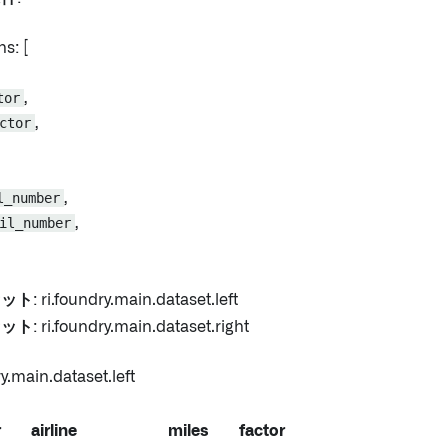
s: [
tor
,
ctor
,
l_number
,
il_number
,
セット
: ri.foundry.main.dataset.left
セット
: ri.foundry.main.dataset.right
y.main.dataset.left
r
airline
miles
factor