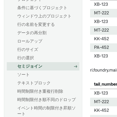
Pipeline Builderにおける単体
XB-123
条件に基づくプロジェクト
テスト
MT-222
ウィンドウ上のプロジェクト
XB-123
行の名前を変更する
MT-222
データの再分割
KK-452
ロールアップ
PA-452
行のサイズ
XB-123
行の選択
セミジョイン
ri.foundry.mai
ソート
テキストブロック
tail_numbe
時間制限付き重複行削除
XB-123
時間制限付き順不同のドロップ
MT-222
イベント時間の制限付き昇順ソ
KK-452
ート