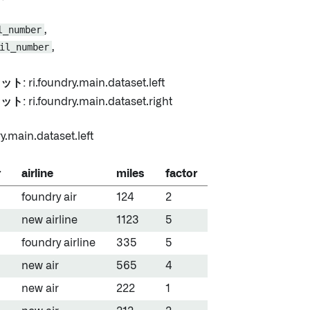
l_number
,
il_number
,
セット
: ri.foundry.main.dataset.left
セット
: ri.foundry.main.dataset.right
y.main.dataset.left
r
airline
miles
factor
foundry air
124
2
new airline
1123
5
foundry airline
335
5
new air
565
4
new air
222
1