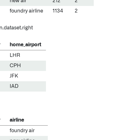
new air
212
2
foundry airline
1134
2
n.dataset.right
r
home_airport
LHR
CPH
JFK
IAD
r
airline
foundry air