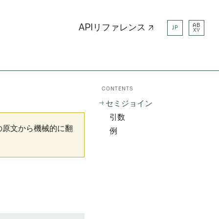
AB
APIリファレンス ↗
JP
XY
CONTENTS
セミジョイン
引数
の原文から機械的に翻
例