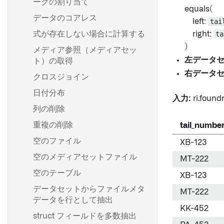
ークの割り当て
Palantir Foundry Connector
る
ラインを作成する
equals(
2.0 for SAP Applications コッ
コンピュート使用量の理解
データのコアレス
Pipeline Builder でのソース
Pipeline Builder でインクリ
left:
tai
クピット
およびデータ同期の構成
ネイティブアクセラレーショ
メンタルパイプラインを作成
式が存在しない場合に計算する
right:
ta
Palantir Foundry Connector
ン
する
バッチ入力データセットの計
)
メディア参照（メディアセッ
2.0 for SAP Applications のパ
算モード
Spark プロファイルの適用
Pipeline Builder でストリー
左データ
ト）の取得
ラメーター
ミングパイプラインを作成す
Sparkプロファイルのリファ
右データ
クロスジョイン
ハウスキーピングジョブの設
る
レンス
概要
定と構成
日付分布
入力:
ri.foundr
データをトランスフォームす
承認ロール
列の削除
概要
る
概要
Palantir Foundry Connector
重複の削除
tail_numbe
インクリメンタル同期の作成
データの結合
2.0 for SAP Applications のバ
プロジェクションの設定
空のファイル
XB-123
ックアップと復元
ハイパフォーマンスの維持
データの結合
高度な詳細
空のメディアセットファイル
MT-222
ジオスペーシャルトランスフ
空のテーブル
ォームの作成
新しいソースの作成
XB-123
ストリーミングパイプライ
Foundry使用最適化
ン：概要
データセットからファイルメタ
Pipeline Builder で一意の ID
ソースの探索
MT-222
データを行として抽出
を作成する
比較：ストリーミング vs バッ
Foundry SAP 同期
KK-452
チ
struct フィールドを多数抽出
transforms-streaming-
負荷についての考察