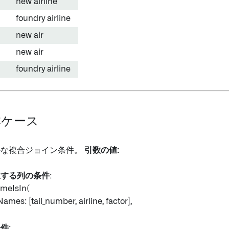
new airline
foundry airline
new air
new air
foundry airline
基本ケース
プルな複合ジョイン条件。
引数の値:
択する列の条件
:
meIsIn(
s: [tail_number, airline, factor],
条件
: