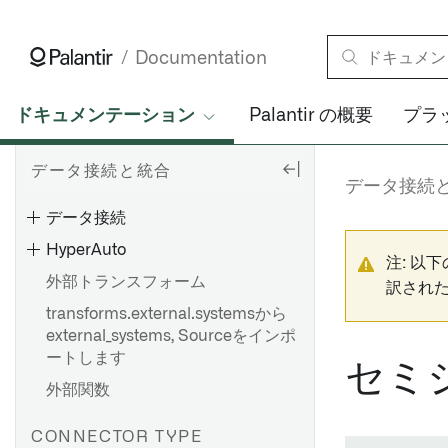
スケジュール
ヘルスチェック
Documentation
仮想テーブル
変更データキャプチャ (CDC)
ドキュメンテーション
Palantir の概要
プラ
Views
データ接続と統合
CONNECT TO DATA
データ接続
データ接続
HyperAuto
注: 以
外部トランスフォーム
訳され
transforms.external.systemsから
external_systems, Sourceをインポ
ートします
セミ
外部関数
CONNECTOR TYPE
ダイレクト接続を設定する