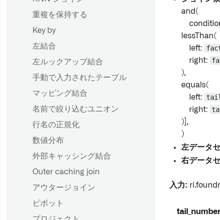
概要
and(
重複を保持する
condition
概要
ブランチの作成
Key by
lessThan(
CSVまたはJSONファイルのス
変更案を提案する
左結合
left:
fac
キーマを推定する
変更を承認する
right:
fa
左ルックアップ結合
),
ブランチ保護
手動で入力されたテーブル
概要
equals(
フォールバックブランチ
マッピング結合
left:
tai
マーキングの削除に関するガ
名前で絞り込むユニオン
right:
ta
イダンス
概要
)],
行名の正規化
継承されたマーキングと組織
)
の削除
スケジュールの作成
数値分布
左データ
Scheduler の AIP 機能
外部キャッシング結合
右データ
Outer caching join
データ期待値
入力:
ri.foundr
アウタージョイン
データのヘルスチェックを設
ピボット
定する
tail_numbe
プロジェクト