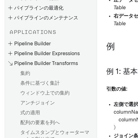
左データ
Table
パイプラインの最適化
ファイルベースの同期
リモートエージェントのイン
ストール
右データ
パイプラインのメンテナンス
メディアセットの同期
Table
4.6C/620/640 用リモートエ
JDBC 同期の最適化
APPLICATIONS
ージェントのインストール
失敗するジョブのデバッグ
トラブルシューティングリフ
サポートパッケージのインス
Pipeline Builder
ァレンス
例
パイプラインの故障をデバッ
トール
Pipeline Builder Expressions
グする
フィックスパックのインスト
Pipeline Builder Transforms
Pipeline Builder でバッチパ
ストリームの失敗のデバッグ
ール
例 1: 
イプラインを作成する
集約
メモリ不足（OOM）エラーの
SLT（SAP Landscape
Pipeline Builder を使用して
トラブルシューティング
概要
Transformation Replication
条件に基づく集計
メディアセットバッチパイプ
引数の値:
Server）の設定
スケジュールのトラブルシュ
エクスポートタスク（レガシ
ウィンドウ上での集約
ラインを作成する
ーティング
ー）
RFC 接続の作成
アンチジョイン
コードリポジトリを使用して
左側で選
Palantir Foundry Connector
バッチパイプラインを作成す
columnNa
式の適用
概要
2.0 for SAP Applications また
Spark の概念
概要
る
columnNam
配列の要素を列へ
は Remote Agent のアンイン
データセットの追加
Spark の詳細を理解する
Webhook を設定する
コードリポジトリを使用して
)
ストール
タイムスタンプとウォーターマ
自動的に入力データを生成す
メディアセットバッチパイプ
ジョイン
Spark UI
設定リファレンス