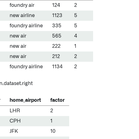
foundry air
124
2
new airline
1123
5
foundry airline
335
5
new air
565
4
new air
222
1
new air
212
2
foundry airline
1134
2
n.dataset.right
r
home_airport
factor
LHR
2
CPH
1
JFK
10