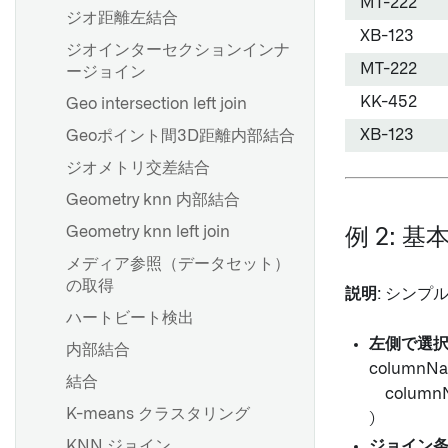
MT-222
マーケットプレイス商品にス
ジオ距離左結合
パイプライン管理
ユーザー属性付きSAP書き戻
ケジュールを追加 [ベータ]
XB-123
しとOAuth 2.0
ジオインターセクションインナ
入力サンプリング戦略を追加
MT-222
ージョイン
する
Logic Flows
KK-452
Geo intersection left join
パラメーター
接続フローの作成
XB-123
Geoポイント間3D距離内部結合
ビルド設定
Compassファイルリスター
ジオメトリ交差結合
カスタム関数の作成
Geometry knn 内部結合
ノードの表示と非表示
推奨されるプロジェクトとチ
Geometry knn left join
Pipeline Builder におけるフ
例 2: 
ームの構造
ォルダー
メディア参照（データセット）
開発のベストプラクティス
の取得
カラーグループ
説明
: シン
ブランチングとリリースプロ
ハートビート検出
Checkpoints
セス
左側で選
内部結合
ジョブグループ
スケジューリングのベストプ
columnNa
結合
ラクティス
パイプラインコードのエクス
columnName
ポート
K-means クラスタリング
プロダクションパイプライン
)
の構築
KNN ジョイン
ジョイン