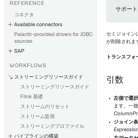
REFERENCE
エージェントのセットアップ
サポート
コネクタ
Bootstrapperプロキシ設定
Available connectors
agent-worker-runtime.md
セミジョイン
Palantir-provided drivers for JDBC
Agent proxy runtime
sources
が削除されま
configuration リファレンス
SAP
HyperAuto V1 概要
トラブルシューティングリフ
トランスフォ
ァレンス
HyperAuto V1 を使い始める
WORKFLOWS
OpenID Connect（OIDC）認
ソース探索
ストリーミングリソースガイド
証
引数
SDDI コックピット
ストリーミングリソースガイド
設定リファレンス
Flink 基礎
ソースのセットアップ
左側で選
HyperAuto V1からV2への移行
ます。一
ストリームのリセット
ソース探索
HyperAuto V1 FAQ
ColumnPr
SAP アドオンのインストール
ストリーム監視
ジョイン
Palantir Foundry Connector
ストリーミングプロファイル
バッチ同期を設定する
Expressio
2.0 for SAP Applicationsのイ
パイプラインの構築
ストリーミング同期の設定
ンストール