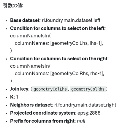
引数の値:
Base dataset
: ri.foundry.main.dataset.left
Condition for columns to select on the left
:
columnNameIsIn(
columnNames: [geometryColLhs, lhs-1],
)
Condition for columns to select on the right
:
columnNameIsIn(
columnNames: [geometryColRhs, rhs-1],
)
Join key
: (
geometryColLhs
,
geometryColRhs
)
K
: 1
Neighbors dataset
: ri.foundry.main.dataset.right
Projected coordinate system
: epsg:2868
Prefix for columns from right
:
null