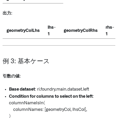
出力:
lhs-
rhs-
geometryColLhs
geometryColRhs
1
1
例 3: 基本ケース
引数の値:
Base dataset
: ri.foundry.main.dataset.left
Condition for columns to select on the left
:
columnNameIsIn(
columnNames: [geometryCol, lhsCol],
)