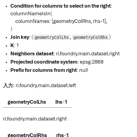
Condition for columns to select on the right
:
columnNameIsIn(
columnNames: [geometryColRhs, rhs-1],
)
Join key
: (
geometryColLhs
,
geometryColRhs
)
K
: 1
Neighbors dataset
: ri.foundry.main.dataset.right
Projected coordinate system
: epsg:2868
Prefix for columns from right
:
null
入力:
ri.foundry.main.dataset.left
geometryColLhs
lhs-1
ri.foundry.main.dataset.right
geometryColRhs
rhs-1