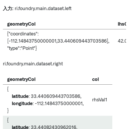
入力:
ri.foundry.main.dataset.left
geometryCol
lhsC
{"coordinates":
[-112.14843750000001,33.440609443703586],
42.0
"type":"Point"}
ri.foundry.main.dataset.right
geometryCol
col
{
latitude
: 33.440609443703586,
rhsVal1
longitude
: -112.14843750000001,
}
{
latitude
: 33.44082430962016,