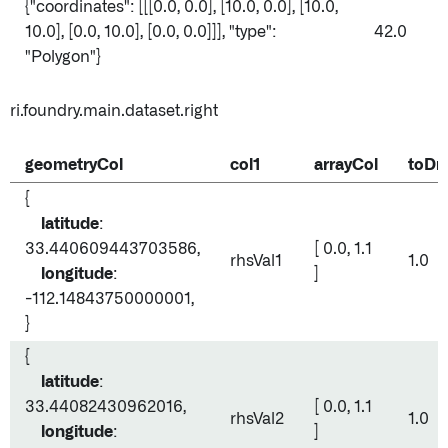
{"coordinates": [[[0.0, 0.0], [10.0, 0.0], [10.0,
10.0], [0.0, 10.0], [0.0, 0.0]]], "type":
42.0
"Polygon"}
ri.foundry.main.dataset.right
geometryCol
col1
arrayCol
toDr
{
latitude
:
33.440609443703586,
[ 0.0, 1.1
rhsVal1
1.0
longitude
:
]
-112.14843750000001,
}
{
latitude
:
33.44082430962016,
[ 0.0, 1.1
rhsVal2
1.0
longitude
:
]