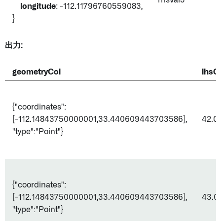
rhsVal3
longitude
: -112.11796760559083,
}
出力:
geometryCol
lhsC
{"coordinates":
[-112.14843750000001,33.440609443703586],
42.0
"type":"Point"}
{"coordinates":
[-112.14843750000001,33.440609443703586],
43.0
"type":"Point"}