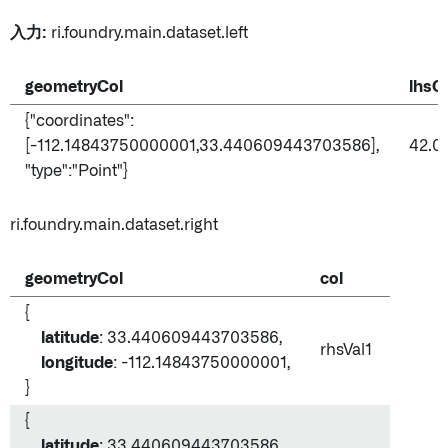
入力:
ri.foundry.main.dataset.left
geometryCol
lhsC
{"coordinates":
[-112.14843750000001,33.440609443703586],
42.0
"type":"Point"}
ri.foundry.main.dataset.right
geometryCol
col
{
latitude
: 33.440609443703586,
rhsVal1
longitude
: -112.14843750000001,
}
{
latitude
: 33.440609443703586,