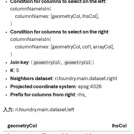
Condition for columns to select on the left
:
columnNameIsIn(
columnNames: [geometryCol, lhsCol],
)
Condition for columns to select on the right
:
columnNameIsIn(
columnNames: [geometryCol, col1, arrayCol],
)
Join key
: (
geometryCol
,
geometryCol
)
K
: 5
Neighbors dataset
: ri.foundry.main.dataset.right
Projected coordinate system
: epsg:4326
Prefix for columns from right
: rhs_
入力:
ri.foundry.main.dataset.left
geometryCol
lhsCol