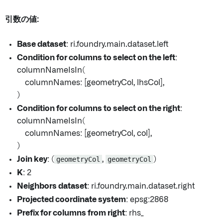
引数の値:
Base dataset
: ri.foundry.main.dataset.left
Condition for columns to select on the left
:
columnNameIsIn(
columnNames: [geometryCol, lhsCol],
)
Condition for columns to select on the right
:
columnNameIsIn(
columnNames: [geometryCol, col],
)
Join key
: (
geometryCol
,
geometryCol
)
K
: 2
Neighbors dataset
: ri.foundry.main.dataset.right
Projected coordinate system
: epsg:2868
Prefix for columns from right
: rhs_