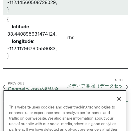
-112.14560508728029,
}
{
latitude
:
33.440895931474124,
rhs
longitude
:
-112.11796760559083,
}
NEXT
PREVIOUS
メディア参照（データセッ
←
→
Geometry knn 内部結合
ト）の取得
This website uses cookies and other tracking technologies to
© 2026 Palantir Technologies Inc. All rights
enhance user experience and to analyze performance and
reserved.
traffic on our website. We also share information about your
use of our site with our social media, advertising and analytics
Cookies Statement ↗
partners. If we have detected an opt-out preference signal then