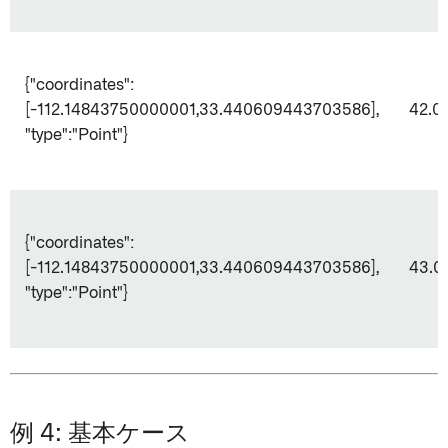
{"coordinates":
[-112.14843750000001,33.440609443703586],
42.0
"type":"Point"}
{"coordinates":
[-112.14843750000001,33.440609443703586],
43.0
"type":"Point"}
例 4: 基本ケース