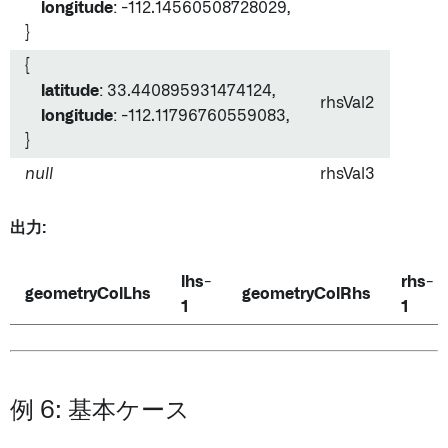
longitude
: -112.14560508728029,
}
{
latitude
: 33.440895931474124,
rhsVal2
longitude
: -112.11796760559083,
}
null
rhsVal3
出力:
lhs-
rhs-
geometryColLhs
geometryColRhs
1
1
例 6: 基本ケース