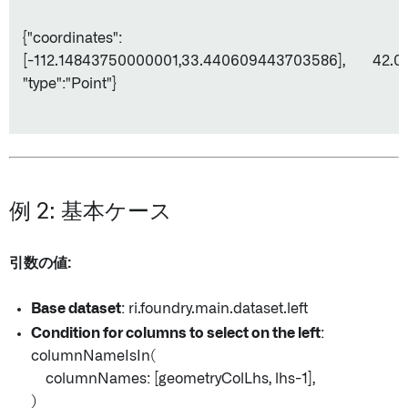
{"coordinates":
[-112.14843750000001,33.440609443703586],
42.0
"type":"Point"}
例 2: 基本ケース
引数の値:
Base dataset
: ri.foundry.main.dataset.left
Condition for columns to select on the left
:
columnNameIsIn(
columnNames: [geometryColLhs, lhs-1],
)