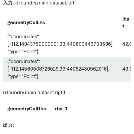
入力:
ri.foundry.main.dataset.left
lhs-
geometryColLhs
1
{"coordinates":
[-112.14843750000001,33.440609443703586],
42.0
"type":"Point"}
{"coordinates":
[-112.14560508728029,33.44082430962016],
43.0
"type":"Point"}
ri.foundry.main.dataset.right
geometryColRhs
rhs-1
出力: