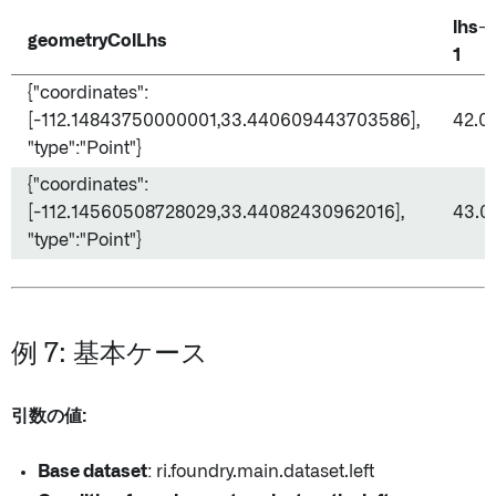
lhs-
geometryColLhs
1
{"coordinates":
[-112.14843750000001,33.440609443703586],
42.0
"type":"Point"}
{"coordinates":
[-112.14560508728029,33.44082430962016],
43.0
"type":"Point"}
例 7: 基本ケース
引数の値:
Base dataset
: ri.foundry.main.dataset.left