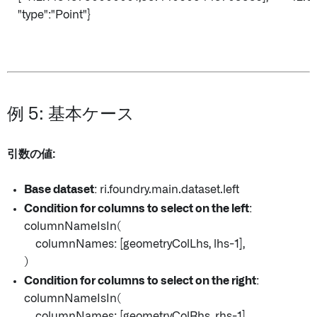
"type":"Point"}
例 5: 基本ケース
引数の値:
Base dataset
: ri.foundry.main.dataset.left
Condition for columns to select on the left
:
columnNameIsIn(
columnNames: [geometryColLhs, lhs-1],
)
Condition for columns to select on the right
:
columnNameIsIn(
columnNames: [geometryColRhs, rhs-1],