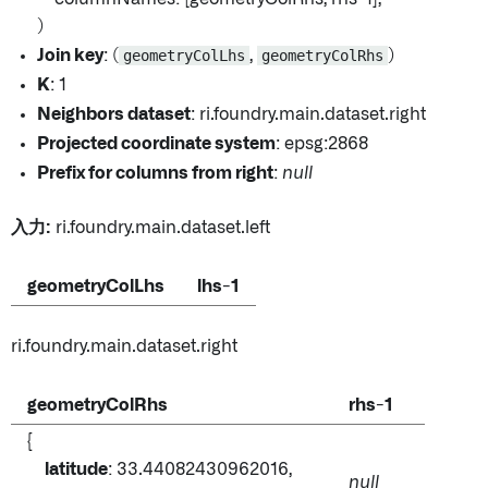
)
Join key
: (
geometryColLhs
,
geometryColRhs
)
K
: 1
Neighbors dataset
: ri.foundry.main.dataset.right
Projected coordinate system
: epsg:2868
Prefix for columns from right
:
null
入力:
ri.foundry.main.dataset.left
geometryColLhs
lhs-1
ri.foundry.main.dataset.right
geometryColRhs
rhs-1
{
latitude
: 33.44082430962016,
null