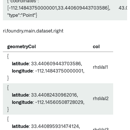
{"coordinates":
[-112.14843750000001,33.440609443703586],
43.0
"type":"Point"}
ri.foundry.main.dataset.right
geometryCol
col
{
latitude
: 33.440609443703586,
rhsVal1
longitude
: -112.14843750000001,
}
{
latitude
: 33.44082430962016,
rhsVal2
longitude
: -112.14560508728029,
}
{
latitude
: 33.440895931474124,