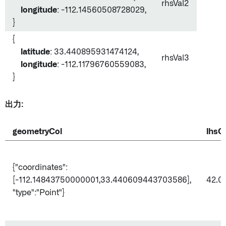
rhsVal2
longitude
: -112.14560508728029,
}
{
latitude
: 33.440895931474124,
rhsVal3
longitude
: -112.11796760559083,
}
出力:
geometryCol
lhsC
{"coordinates":
[-112.14843750000001,33.440609443703586],
42.0
"type":"Point"}