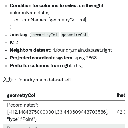
Condition for columns to select on the right
:
columnNameIsIn(
columnNames: [geometryCol, col],
)
Join key
: (
geometryCol
,
geometryCol
)
K
: 2
Neighbors dataset
: ri.foundry.main.dataset.right
Projected coordinate system
: epsg:2868
Prefix for columns from right
: rhs_
入力:
ri.foundry.main.dataset.left
geometryCol
lhsC
{"coordinates":
[-112.14843750000001,33.440609443703586],
42.0
"type":"Point"}