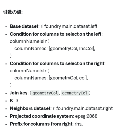
引数の値:
Base dataset
: ri.foundry.main.dataset.left
Condition for columns to select on the left
:
columnNameIsIn(
columnNames: [geometryCol, lhsCol],
)
Condition for columns to select on the right
:
columnNameIsIn(
columnNames: [geometryCol, col],
)
Join key
: (
geometryCol
,
geometryCol
)
K
: 3
Neighbors dataset
: ri.foundry.main.dataset.right
Projected coordinate system
: epsg:2868
Prefix for columns from right
: rhs_